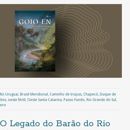
lto Uruguai
,
Brasil Meridional
,
Caminho de tropas
,
Chapecó
,
Duque de
sões
,
oeste fértil
,
Oeste Santa Catarina
,
Passo Fundo
,
Rio Grande do Sul
,
eiro
 Legado do Barão do Rio