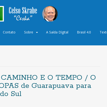
Contato
Sobre
A Saída Dígital
Brasil 4.0
Text
o
O CAMINHO E O TEMPO / O
PAS de Guarapuava para
do Sul