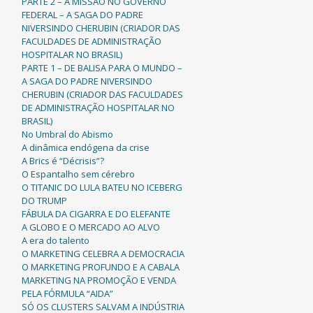
PARTE 2 – A MISSÃO NO GOVERNO
FEDERAL – A SAGA DO PADRE
NIVERSINDO CHERUBIN (CRIADOR DAS
FACULDADES DE ADMINISTRAÇÃO
HOSPITALAR NO BRASIL)
PARTE 1 – DE BALISA PARA O MUNDO –
A SAGA DO PADRE NIVERSINDO
CHERUBIN (CRIADOR DAS FACULDADES
DE ADMINISTRAÇÃO HOSPITALAR NO
BRASIL)
No Umbral do Abismo
A dinâmica endógena da crise
A Brics é “Décrisis”?
O Espantalho sem cérebro
O TITANIC DO LULA BATEU NO ICEBERG
DO TRUMP
FÁBULA DA CIGARRA E DO ELEFANTE
A GLOBO E O MERCADO AO ALVO
A era do talento
O MARKETING CELEBRA A DEMOCRACIA
O MARKETING PROFUNDO E A CABALA
MARKETING NA PROMOÇÃO E VENDA
PELA FÓRMULA “AIDA”
SÓ OS CLUSTERS SALVAM A INDÚSTRIA