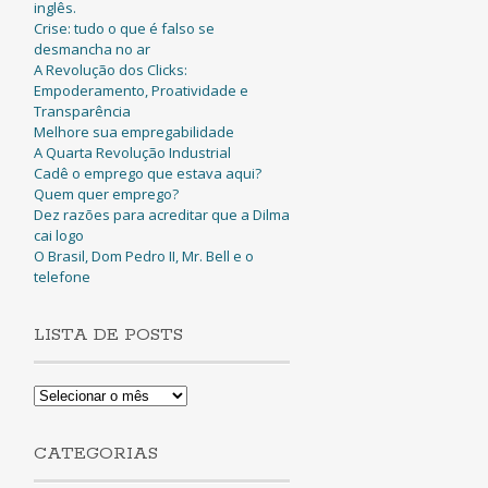
inglês.
Crise: tudo o que é falso se
desmancha no ar
A Revolução dos Clicks:
Empoderamento, Proatividade e
Transparência
Melhore sua empregabilidade
A Quarta Revolução Industrial
Cadê o emprego que estava aqui?
Quem quer emprego?
Dez razões para acreditar que a Dilma
cai logo
O Brasil, Dom Pedro II, Mr. Bell e o
telefone
LISTA DE POSTS
Lista
de
Posts
CATEGORIAS