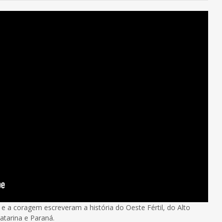
e a coragem escreveram a história do Oeste Fértil, do Alto
atarina e Paraná.