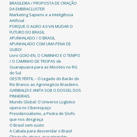
BRASILEIRA / PROPOSTA DE CRIAÇÃO
DA EMBRACLUSTER
Marketing Sapiens e a Inteligência
Artificial
PORQUE O AGRO 4.0 VAI MUDAR O
FUTURO DO BRASIL
APUNHALADO / O BRASIL
APUNHALADO COM UMA PENA DE
OURO!
Livro GOIO-EN, O CAMINHO E O TEMPO
/ O CAMINHO DE TROPAS de
Guarapuava para as Missões no RG
do Sul
OESTE FÉRTIL – O Legado do Barão do
Rio Branco ao Agronegócio Brasileiro.
GARIBALDI E ANITA SOB O DOSSEL DOS
PINHEIRAIS.
Mundo Global: O Universo Logístico
opera no Ciberespaço
Presidencialismo, a Pedra de Sísifo
que nos desgraça
O Brasil sem susto
A Cabala para desvendar o Brasil
Chega de atraso, que ninguém