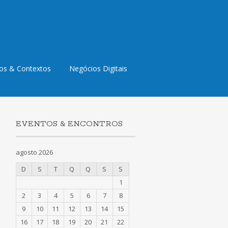
os & Contextos
Negócios Digitais
EVENTOS & ENCONTROS
agosto 2026
D
S
T
Q
Q
S
S
1
2
3
4
5
6
7
8
9
10
11
12
13
14
15
16
17
18
19
20
21
22