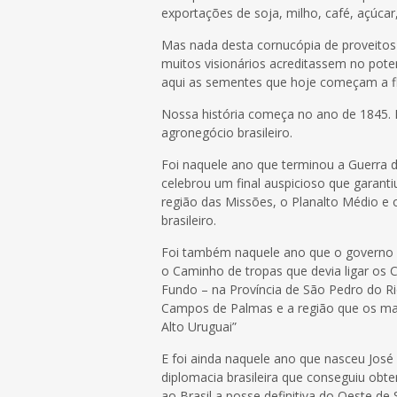
exportações de soja, milho, café, açúcar
Mas nada desta cornucópia de proveitos 
muitos visionários acreditassem no potenc
aqui as sementes que hoje começam a fl
Nossa história começa no ano de 1845. E
agronegócio brasileiro.
Foi naquele ano que terminou a Guerra d
celebrou um final auspicioso que garanti
região das Missões, o Planalto Médio e 
brasileiro.
Foi também naquele ano que o governo 
o Caminho de tropas que devia ligar os
Fundo – na Província de São Pedro do Ri
Campos de Palmas e a região que os m
Alto Uruguai”
E foi ainda naquele ano que nasceu José
diplomacia brasileira que conseguiu obt
ao Brasil a posse definitiva do Oeste d