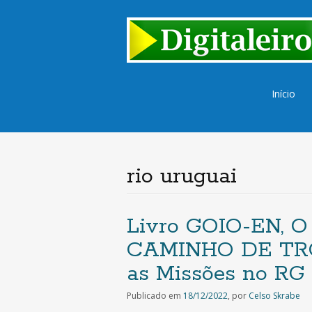
Saltar
Início
para
o
conteúd
rio uruguai
Livro GOIO-EN, 
CAMINHO DE TRO
as Missões no RG 
Publicado em
18/12/2022
,
por
Celso Skrabe