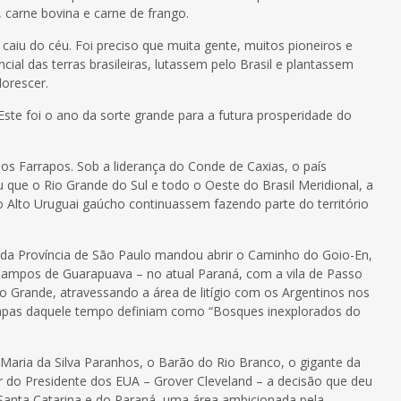
, carne bovina e carne de frango.
caiu do céu. Foi preciso que muita gente, muitos pioneiros e
ial das terras brasileiras, lutassem pelo Brasil e plantassem
orescer.
ste foi o ano da sorte grande para a futura prosperidade do
os Farrapos. Sob a liderança do Conde de Caxias, o país
u que o Rio Grande do Sul e todo o Oeste do Brasil Meridional, a
o Alto Uruguai gaúcho continuassem fazendo parte do território
da Província de São Paulo mandou abrir o Caminho do Goio-En,
 Campos de Guarapuava – no atual Paraná, com a vila de Passo
o Grande, atravessando a área de litígio com os Argentinos nos
apas daquele tempo definiam como “Bosques inexplorados do
 Maria da Silva Paranhos, o Barão do Rio Branco, o gigante da
er do Presidente dos EUA – Grover Cleveland – a decisão que deu
e Santa Catarina e do Paraná, uma área ambicionada pela