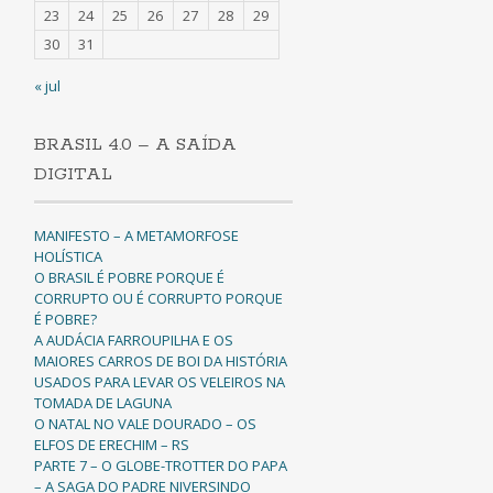
23
24
25
26
27
28
29
30
31
« jul
BRASIL 4.0 – A SAÍDA
DIGITAL
MANIFESTO – A METAMORFOSE
HOLÍSTICA
O BRASIL É POBRE PORQUE É
CORRUPTO OU É CORRUPTO PORQUE
É POBRE?
A AUDÁCIA FARROUPILHA E OS
MAIORES CARROS DE BOI DA HISTÓRIA
USADOS PARA LEVAR OS VELEIROS NA
TOMADA DE LAGUNA
O NATAL NO VALE DOURADO – OS
ELFOS DE ERECHIM – RS
PARTE 7 – O GLOBE-TROTTER DO PAPA
– A SAGA DO PADRE NIVERSINDO