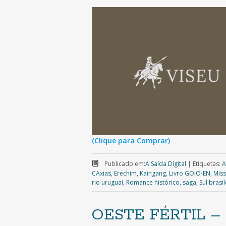
(Clique para Comprar)
Publicado em:
A Saída Dígital
|
Etiquetas:
A
CAxias
,
Erechim
,
Kaingang
,
Livro GOIO-EN
,
Mis
rio uruguai
,
Romance histórico
,
saga
,
Sul brasil
OESTE FÉRTIL – O