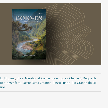
lto Uruguai
,
Brasil Meridional
,
Caminho de tropas
,
Chapecó
,
Duque de
sões
,
oeste fértil
,
Oeste Santa Catarina
,
Passo Fundo
,
Rio Grande do Sul
,
eiro