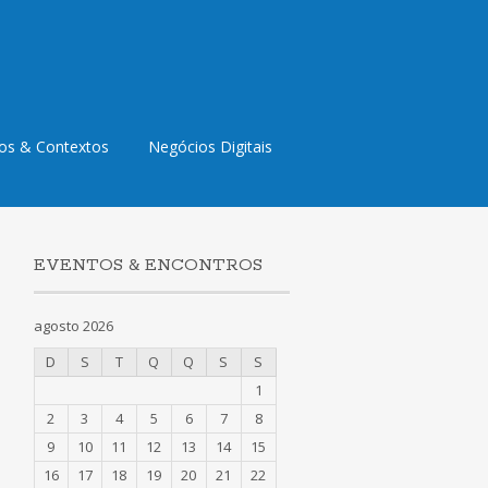
os & Contextos
Negócios Digitais
EVENTOS & ENCONTROS
agosto 2026
D
S
T
Q
Q
S
S
1
2
3
4
5
6
7
8
9
10
11
12
13
14
15
16
17
18
19
20
21
22