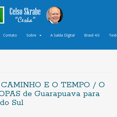
Contato
Sobre
A Saída Dígital
Brasil 4.0
Text
o
O CAMINHO E O TEMPO / O
PAS de Guarapuava para
do Sul