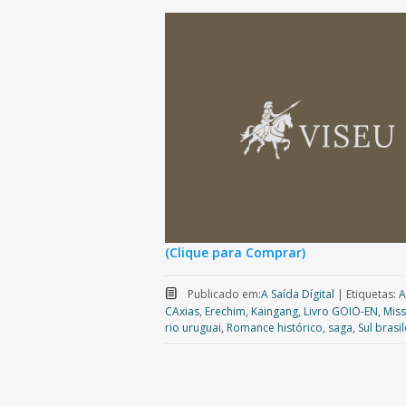
(Clique para Comprar)
Publicado em:
A Saída Dígital
|
Etiquetas:
A
CAxias
,
Erechim
,
Kaingang
,
Livro GOIO-EN
,
Mis
rio uruguai
,
Romance histórico
,
saga
,
Sul brasil