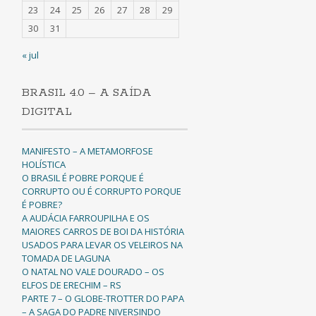
23
24
25
26
27
28
29
30
31
« jul
BRASIL 4.0 – A SAÍDA
DIGITAL
MANIFESTO – A METAMORFOSE
HOLÍSTICA
O BRASIL É POBRE PORQUE É
CORRUPTO OU É CORRUPTO PORQUE
É POBRE?
A AUDÁCIA FARROUPILHA E OS
MAIORES CARROS DE BOI DA HISTÓRIA
USADOS PARA LEVAR OS VELEIROS NA
TOMADA DE LAGUNA
O NATAL NO VALE DOURADO – OS
ELFOS DE ERECHIM – RS
PARTE 7 – O GLOBE-TROTTER DO PAPA
– A SAGA DO PADRE NIVERSINDO