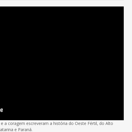
e a coragem escreveram a história do Oeste Fértil, do Alto
atarina e Paraná.