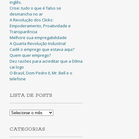
inglês.
Crise: tudo o que é falso se
desmancha no ar
A Revolução dos Clicks:
Empoderamento, Proatividade e
Transparência
Melhore sua empregabilidade
A Quarta Revolução Industrial
Cadê o emprego que estava aqui?
Quem quer emprego?
Dez razões para acreditar que a Dilma
cai logo
O Brasil, Dom Pedro II, Mr. Bell e o
telefone
LISTA DE POSTS
Lista
de
Posts
CATEGORIAS