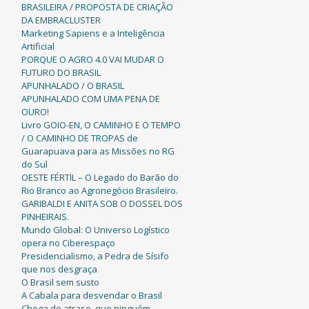
BRASILEIRA / PROPOSTA DE CRIAÇÃO
DA EMBRACLUSTER
Marketing Sapiens e a Inteligência
Artificial
PORQUE O AGRO 4.0 VAI MUDAR O
FUTURO DO BRASIL
APUNHALADO / O BRASIL
APUNHALADO COM UMA PENA DE
OURO!
Livro GOIO-EN, O CAMINHO E O TEMPO
/ O CAMINHO DE TROPAS de
Guarapuava para as Missões no RG
do Sul
OESTE FÉRTIL – O Legado do Barão do
Rio Branco ao Agronegócio Brasileiro.
GARIBALDI E ANITA SOB O DOSSEL DOS
PINHEIRAIS.
Mundo Global: O Universo Logístico
opera no Ciberespaço
Presidencialismo, a Pedra de Sísifo
que nos desgraça
O Brasil sem susto
A Cabala para desvendar o Brasil
Chega de atraso, que ninguém