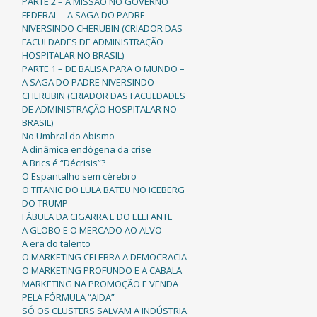
PARTE 2 – A MISSÃO NO GOVERNO
FEDERAL – A SAGA DO PADRE
NIVERSINDO CHERUBIN (CRIADOR DAS
FACULDADES DE ADMINISTRAÇÃO
HOSPITALAR NO BRASIL)
PARTE 1 – DE BALISA PARA O MUNDO –
A SAGA DO PADRE NIVERSINDO
CHERUBIN (CRIADOR DAS FACULDADES
DE ADMINISTRAÇÃO HOSPITALAR NO
BRASIL)
No Umbral do Abismo
A dinâmica endógena da crise
A Brics é “Décrisis”?
O Espantalho sem cérebro
O TITANIC DO LULA BATEU NO ICEBERG
DO TRUMP
FÁBULA DA CIGARRA E DO ELEFANTE
A GLOBO E O MERCADO AO ALVO
A era do talento
O MARKETING CELEBRA A DEMOCRACIA
O MARKETING PROFUNDO E A CABALA
MARKETING NA PROMOÇÃO E VENDA
PELA FÓRMULA “AIDA”
SÓ OS CLUSTERS SALVAM A INDÚSTRIA