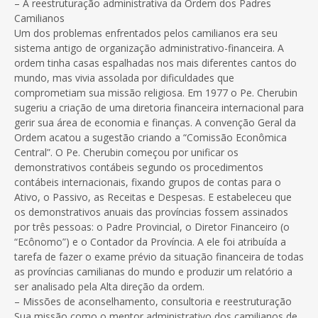
– A reestruturação administrativa da Ordem dos Padres
Camilianos
Um dos problemas enfrentados pelos camilianos era seu
sistema antigo de organização administrativo-financeira. A
ordem tinha casas espalhadas nos mais diferentes cantos do
mundo, mas vivia assolada por dificuldades que
comprometiam sua missão religiosa. Em 1977 o Pe. Cherubin
sugeriu a criação de uma diretoria financeira internacional para
gerir sua área de economia e finanças. A convenção Geral da
Ordem acatou a sugestão criando a “Comissão Econômica
Central”. O Pe. Cherubin começou por unificar os
demonstrativos contábeis segundo os procedimentos
contábeis internacionais, fixando grupos de contas para o
Ativo, o Passivo, as Receitas e Despesas. E estabeleceu que
os demonstrativos anuais das províncias fossem assinados
por três pessoas: o Padre Provincial, o Diretor Financeiro (o
“Ecônomo”) e o Contador da Província. A ele foi atribuída a
tarefa de fazer o exame prévio da situação financeira de todas
as províncias camilianas do mundo e produzir um relatório a
ser analisado pela Alta direção da ordem.
– Missões de aconselhamento, consultoria e reestruturação
Sua missão como o mentor administrativo dos camilianos de