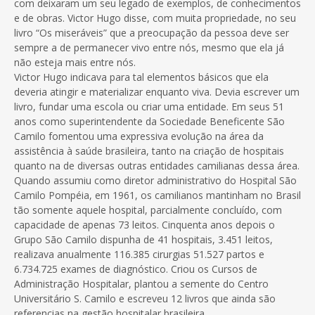
com deixaram um seu legado de exemplos, de conhecimentos
e de obras. Victor Hugo disse, com muita propriedade, no seu
livro “Os miseráveis” que a preocupação da pessoa deve ser
sempre a de permanecer vivo entre nós, mesmo que ela já
não esteja mais entre nós.
Victor Hugo indicava para tal elementos básicos que ela
deveria atingir e materializar enquanto viva. Devia escrever um
livro, fundar uma escola ou criar uma entidade. Em seus 51
anos como superintendente da Sociedade Beneficente São
Camilo fomentou uma expressiva evolução na área da
assistência à saúde brasileira, tanto na criação de hospitais
quanto na de diversas outras entidades camilianas dessa área.
Quando assumiu como diretor administrativo do Hospital São
Camilo Pompéia, em 1961, os camilianos mantinham no Brasil
tão somente aquele hospital, parcialmente concluído, com
capacidade de apenas 73 leitos. Cinquenta anos depois o
Grupo São Camilo dispunha de 41 hospitais, 3.451 leitos,
realizava anualmente 116.385 cirurgias 51.527 partos e
6.734.725 exames de diagnóstico. Criou os Cursos de
Administração Hospitalar, plantou a semente do Centro
Universitário S. Camilo e escreveu 12 livros que ainda são
referencias na gestão hospitalar brasileira.