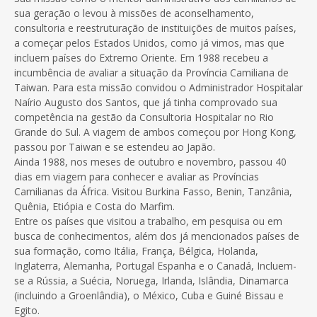
sua geração o levou à missões de aconselhamento,
consultoria e reestruturação de instituições de muitos países,
a começar pelos Estados Unidos, como já vimos, mas que
incluem países do Extremo Oriente. Em 1988 recebeu a
incumbência de avaliar a situação da Província Camiliana de
Taiwan. Para esta missão convidou o Administrador Hospitalar
Naírio Augusto dos Santos, que já tinha comprovado sua
competência na gestão da Consultoria Hospitalar no Rio
Grande do Sul. A viagem de ambos começou por Hong Kong,
passou por Taiwan e se estendeu ao Japão.
Ainda 1988, nos meses de outubro e novembro, passou 40
dias em viagem para conhecer e avaliar as Províncias
Camilianas da África. Visitou Burkina Fasso, Benin, Tanzânia,
Quênia, Etiópia e Costa do Marfim.
Entre os países que visitou a trabalho, em pesquisa ou em
busca de conhecimentos, além dos já mencionados países de
sua formação, como Itália, França, Bélgica, Holanda,
Inglaterra, Alemanha, Portugal Espanha e o Canadá, Incluem-
se a Rússia, a Suécia, Noruega, Irlanda, Islândia, Dinamarca
(incluindo a Groenlândia), o México, Cuba e Guiné Bissau e
Egito.