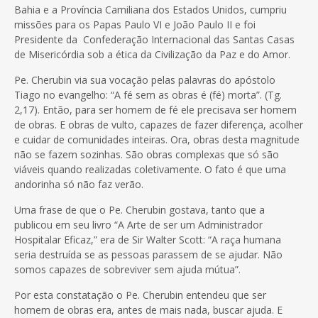
Bahia e a Província Camiliana dos Estados Unidos, cumpriu
missões para os Papas Paulo VI e João Paulo II e foi
Presidente da Confederação Internacional das Santas Casas
de Misericórdia sob a ética da Civilização da Paz e do Amor.
Pe. Cherubin via sua vocação pelas palavras do apóstolo
Tiago no evangelho: “A fé sem as obras é (fé) morta”. (Tg.
2,17). Então, para ser homem de fé ele precisava ser homem
de obras. E obras de vulto, capazes de fazer diferença, acolher
e cuidar de comunidades inteiras. Ora, obras desta magnitude
não se fazem sozinhas. São obras complexas que só são
viáveis quando realizadas coletivamente. O fato é que uma
andorinha só não faz verão.
Uma frase de que o Pe. Cherubin gostava, tanto que a
publicou em seu livro “A Arte de ser um Administrador
Hospitalar Eficaz,” era de Sir Walter Scott: “A raça humana
seria destruída se as pessoas parassem de se ajudar. Não
somos capazes de sobreviver sem ajuda mútua”.
Por esta constatação o Pe. Cherubin entendeu que ser
homem de obras era, antes de mais nada, buscar ajuda. E