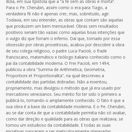
dizia, em sua Epístola que a “a fé sem as obras é morta”.
Para o Pe. Cherubin, assim como o era para Tiago, a
verdadeira fé não é apenas crer, mas, sobretudo, agir.
Todavia, em seu entender, as obras que contam são aquelas
que produzem um bem mensurável. Obras sem resultados
positivos seriam tão vazias como aquelas boas intenções que
o vulgo diz que forram o inferno. Daí que, tomado por essa
obsessão por obras proveitosas, acabou por descobrir a obra
de seu colega religioso, o padre Luca Pacioli, o frade
franciscano, matemático e teólogo italiano conhecido como o
pai da contabilidade moderna. O Frei Pacioli, em 1494,
publicou a obra “Summa de Arithmetica, Geometria,
Proportioni et Proportionalita”, na qual descreveu a
contabilidade das partidas dobradas. Não a inventou,
propriamente, mas divulgou o método que já era usado por
mercadores venezianos. Seu mérito foi ter sido o primeiro a
publicá-lo, tornando-o amplamente conhecido. O fato é que a
sua obra é a base da contabilidade moderna. E o Pe. Cherubin,
ao se dar conta de que a contabilidade permitia não só avaliar,
como dar direção e qualidade para as obras que realizava, se
tornou um estudioso da contabilidade. E todas as suas
iniciativas passaram a ser meticulosamente planejadas,