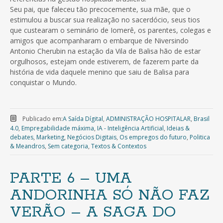
Seu pai, que faleceu tão precocemente, sua mãe, que o
estimulou a buscar sua realização no sacerdócio, seus tios
que custearam o seminário de Iomerê, os parentes, colegas e
amigos que acompanharam o embarque de Niversindo
Antonio Cherubin na estação da Vila de Balisa hão de estar
orgulhosos, estejam onde estiverem, de fazerem parte da
história de vida daquele menino que saiu de Balisa para
conquistar o Mundo.
Publicado em:
A Saída Dígital
,
ADMINISTRAÇÃO HOSPITALAR
,
Brasil
4.0
,
Empregabilidade máxima
,
IA - Inteligência Artificial
,
Ideias &
debates
,
Marketing
,
Negócios Digitais
,
Os empregos do futuro
,
Politica
& Meandros
,
Sem categoria
,
Textos & Contextos
PARTE 6 – UMA
ANDORINHA SÓ NÃO FAZ
VERÃO – A SAGA DO