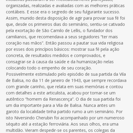
organizadas, realizadas e avaliadas com as melhores práticas
contábeis. E esse era o segredo de seu fulgurante sucesso.
Assim, munido desta disposição de agir para provar sua fé foi
que, desde os primeiros dias do seminário, sentiu-se cativado
pela exortação de São Camilo de Lellis, o fundador dos
camilianos, que recomendava a seus seguidores “ter mais
coração nas mãos”. Então passou a pautar sua vida religiosa
por esses dois princípios básicos: mostrar sua fé pela ação
concreta, de resultados medidos e comprovados, e
consagrar-se à causa da saúde e da humanização nelas
colocando todo o empenho de seu coração.
Possivelmente estimulado pelo episódio de sua partida da Vila
de Balisa, no dia 11 de janeiro de 1943, que sempre recordava
com grande carinho, que relata em suas memórias e contou
com detalhes a este articulista, acabou por tornar-se um
autêntico “homem da Renascença”. O dia de sua partida foi
um dia importante para a Vila de Balisa. Nunca antes um
garoto da localidade tinha partido rumo a um seminário. Por
isto Niversindo Cherubin foi acompanhado por um numeroso
séquito até a estação ferroviária. Aos seus olhos, era uma
multidão. Vieram despedir-se os parentes, os colegas da