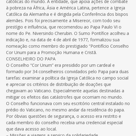
católicas do mundo. A entidade, que apoia ações de combate
à pobreza na África, Ásia e América Latina, pertence a Igreja
Católica da Alemanha e é dirigida pela Conferência dos bispos
alemães. Pois foi precisamente a Misereor, com todo seu
prestígio e influência, que recomendou ao Papa Paulo VI o
nome do Pe. Niversindo Cherubin. O Sumo Pontífice acolheu a
indicação e, na data de 4 de abril de 1977, formalizou sua
nomeação como membro do prestigiado “Pontifício Conselho
Cor Unum para a Promoção Humana e Cristã.
CONSELHEIRO DO PAPA
O Conselho “Cor Unum” era presidido por um cardeal e
formado por 34 conselheiros convidados pelo Papa para duas
tarefas: examinar a política da Igreja Católica no campo social
e apreciar os critérios de distribuição de doações que
chegavam ao Vaticano. Especialmente aquelas destinadas a
mitigar os efeitos das catástrofes que ocorriam no mundo.
O Conselho funcionava com seu escritório central instalado no
prédio do Vaticano, no mesmo andar da residência do papa.
Por óbvias questões de segurança, o acesso era restrito e
cada membro do conselho recebia uma credencial especial
que dava acesso ao local.
– Missões e viagens a serviço da solidariedade