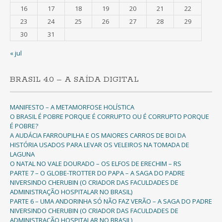
16
17
18
19
20
21
22
23
24
25
26
27
28
29
30
31
« jul
BRASIL 4.0 – A SAÍDA DIGITAL
MANIFESTO – A METAMORFOSE HOLÍSTICA
O BRASIL É POBRE PORQUE É CORRUPTO OU É CORRUPTO PORQUE
É POBRE?
A AUDÁCIA FARROUPILHA E OS MAIORES CARROS DE BOI DA
HISTÓRIA USADOS PARA LEVAR OS VELEIROS NA TOMADA DE
LAGUNA
O NATAL NO VALE DOURADO – OS ELFOS DE ERECHIM – RS
PARTE 7 – O GLOBE-TROTTER DO PAPA – A SAGA DO PADRE
NIVERSINDO CHERUBIN (O CRIADOR DAS FACULDADES DE
ADMINISTRAÇÃO HOSPITALAR NO BRASIL)
PARTE 6 – UMA ANDORINHA SÓ NÃO FAZ VERÃO – A SAGA DO PADRE
NIVERSINDO CHERUBIN (O CRIADOR DAS FACULDADES DE
ADMINISTRAÇÃO HOSPITALAR NO BRASIL)