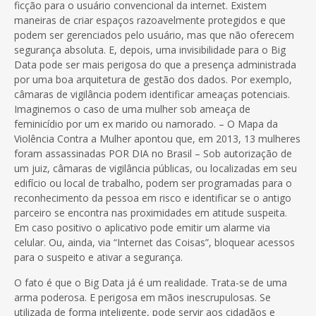
ficção para o usuário convencional da internet. Existem
maneiras de criar espaços razoavelmente protegidos e que
podem ser gerenciados pelo usuário, mas que não oferecem
segurança absoluta. E, depois, uma invisibilidade para o Big
Data pode ser mais perigosa do que a presença administrada
por uma boa arquitetura de gestão dos dados. Por exemplo,
câmaras de vigilância podem identificar ameaças potenciais.
Imaginemos o caso de uma mulher sob ameaça de
feminicídio por um ex marido ou namorado. – O Mapa da
Violência Contra a Mulher apontou que, em 2013, 13 mulheres
foram assassinadas POR DIA no Brasil – Sob autorização de
um juiz, câmaras de vigilância públicas, ou localizadas em seu
edifício ou local de trabalho, podem ser programadas para o
reconhecimento da pessoa em risco e identificar se o antigo
parceiro se encontra nas proximidades em atitude suspeita.
Em caso positivo o aplicativo pode emitir um alarme via
celular. Ou, ainda, via “Internet das Coisas”, bloquear acessos
para o suspeito e ativar a segurança.
O fato é que o Big Data já é um realidade. Trata-se de uma
arma poderosa. E perigosa em mãos inescrupulosas. Se
utilizada de forma inteligente, pode servir aos cidadãos e