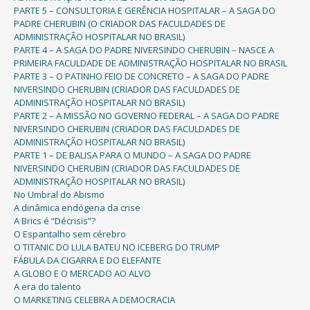
PARTE 5 – CONSULTORIA E GERÊNCIA HOSPITALAR – A SAGA DO
PADRE CHERUBIN (O CRIADOR DAS FACULDADES DE
ADMINISTRAÇÃO HOSPITALAR NO BRASIL)
PARTE 4 – A SAGA DO PADRE NIVERSINDO CHERUBIN – NASCE A
PRIMEIRA FACULDADE DE ADMINISTRAÇÃO HOSPITALAR NO BRASIL
PARTE 3 – O PATINHO FEIO DE CONCRETO – A SAGA DO PADRE
NIVERSINDO CHERUBIN (CRIADOR DAS FACULDADES DE
ADMINISTRAÇÃO HOSPITALAR NO BRASIL)
PARTE 2 – A MISSÃO NO GOVERNO FEDERAL – A SAGA DO PADRE
NIVERSINDO CHERUBIN (CRIADOR DAS FACULDADES DE
ADMINISTRAÇÃO HOSPITALAR NO BRASIL)
PARTE 1 – DE BALISA PARA O MUNDO – A SAGA DO PADRE
NIVERSINDO CHERUBIN (CRIADOR DAS FACULDADES DE
ADMINISTRAÇÃO HOSPITALAR NO BRASIL)
No Umbral do Abismo
A dinâmica endógena da crise
A Brics é “Décrisis”?
O Espantalho sem cérebro
O TITANIC DO LULA BATEU NO ICEBERG DO TRUMP
FÁBULA DA CIGARRA E DO ELEFANTE
A GLOBO E O MERCADO AO ALVO
A era do talento
O MARKETING CELEBRA A DEMOCRACIA