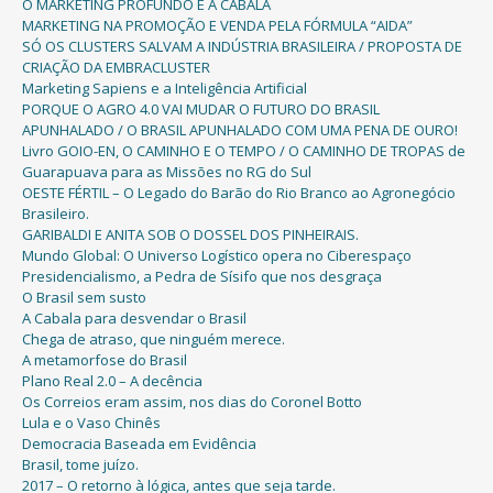
O MARKETING PROFUNDO E A CABALA
MARKETING NA PROMOÇÃO E VENDA PELA FÓRMULA “AIDA”
SÓ OS CLUSTERS SALVAM A INDÚSTRIA BRASILEIRA / PROPOSTA DE
CRIAÇÃO DA EMBRACLUSTER
Marketing Sapiens e a Inteligência Artificial
PORQUE O AGRO 4.0 VAI MUDAR O FUTURO DO BRASIL
APUNHALADO / O BRASIL APUNHALADO COM UMA PENA DE OURO!
Livro GOIO-EN, O CAMINHO E O TEMPO / O CAMINHO DE TROPAS de
Guarapuava para as Missões no RG do Sul
OESTE FÉRTIL – O Legado do Barão do Rio Branco ao Agronegócio
Brasileiro.
GARIBALDI E ANITA SOB O DOSSEL DOS PINHEIRAIS.
Mundo Global: O Universo Logístico opera no Ciberespaço
Presidencialismo, a Pedra de Sísifo que nos desgraça
O Brasil sem susto
A Cabala para desvendar o Brasil
Chega de atraso, que ninguém merece.
A metamorfose do Brasil
Plano Real 2.0 – A decência
Os Correios eram assim, nos dias do Coronel Botto
Lula e o Vaso Chinês
Democracia Baseada em Evidência
Brasil, tome juízo.
2017 – O retorno à lógica, antes que seja tarde.