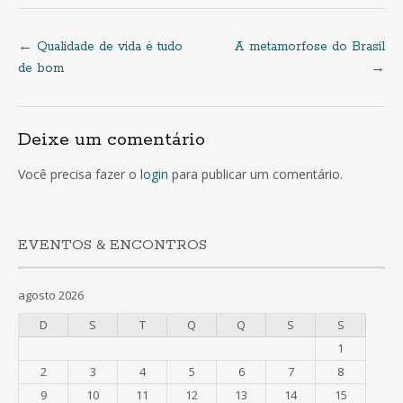
←
Qualidade de vida é tudo
A metamorfose do Brasil
Navegação
de bom
→
de
Deixe um comentário
artigos
Você precisa fazer o
login
para publicar um comentário.
EVENTOS & ENCONTROS
agosto 2026
D
S
T
Q
Q
S
S
1
2
3
4
5
6
7
8
9
10
11
12
13
14
15