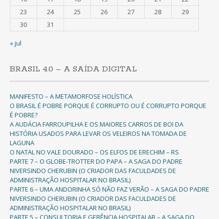
23
24
25
26
27
28
29
30
31
« jul
BRASIL 4.0 – A SAÍDA DIGITAL
MANIFESTO – A METAMORFOSE HOLÍSTICA
O BRASIL É POBRE PORQUE É CORRUPTO OU É CORRUPTO PORQUE
É POBRE?
A AUDÁCIA FARROUPILHA E OS MAIORES CARROS DE BOI DA
HISTÓRIA USADOS PARA LEVAR OS VELEIROS NA TOMADA DE
LAGUNA
O NATAL NO VALE DOURADO – OS ELFOS DE ERECHIM – RS
PARTE 7 – O GLOBE-TROTTER DO PAPA – A SAGA DO PADRE
NIVERSINDO CHERUBIN (O CRIADOR DAS FACULDADES DE
ADMINISTRAÇÃO HOSPITALAR NO BRASIL)
PARTE 6 – UMA ANDORINHA SÓ NÃO FAZ VERÃO – A SAGA DO PADRE
NIVERSINDO CHERUBIN (O CRIADOR DAS FACULDADES DE
ADMINISTRAÇÃO HOSPITALAR NO BRASIL)
PARTE 5 – CONSULTORIA E GERÊNCIA HOSPITALAR – A SAGA DO