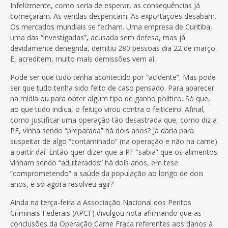
Infelizmente, como seria de esperar, as consequências já
começaram. As vendas despencam. As exportações desabam.
Os mercados mundiais se fecham. Uma empresa de Curitiba,
uma das “investigadas”, acusada sem defesa, mas já
devidamente denegrida, demitiu 280 pessoas dia 22 de março.
E, acreditem, muito mais demissões vem aí.
Pode ser que tudo tenha acontecido por “acidente”. Mas pode
ser que tudo tenha sido feito de caso pensado. Para aparecer
na mídia ou para obter algum tipo de ganho político. Só que,
ao que tudo indica, o feitiço virou contra o feiticeiro. Afinal,
como justificar uma operação tão desastrada que, como diz a
PF, vinha sendo “preparada” há dois anos? Já daria para
suspeitar de algo “contaminado” (na operação e não na carne)
a partir daí. Então quer dizer que a PF “sabia” que os alimentos
vinham sendo “adulterados” há dois anos, em tese
“comprometendo” a saúde da população ao longo de dois
anos, e só agora resolveu agir?
Ainda na terça-feira a Associação Nacional dos Peritos
Criminais Federais (APCF) divulgou nota afirmando que as
conclusões da Operação Carne Fraca referentes aos danos à