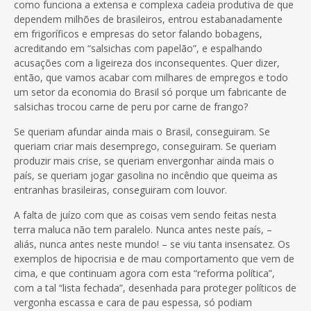
como funciona a extensa e complexa cadeia produtiva de que
dependem milhões de brasileiros, entrou estabanadamente
em frigoríficos e empresas do setor falando bobagens,
acreditando em “salsichas com papelão”, e espalhando
acusações com a ligeireza dos inconsequentes. Quer dizer,
então, que vamos acabar com milhares de empregos e todo
um setor da economia do Brasil só porque um fabricante de
salsichas trocou carne de peru por carne de frango?
Se queriam afundar ainda mais o Brasil, conseguiram. Se
queriam criar mais desemprego, conseguiram. Se queriam
produzir mais crise, se queriam envergonhar ainda mais o
país, se queriam jogar gasolina no incêndio que queima as
entranhas brasileiras, conseguiram com louvor.
A falta de juízo com que as coisas vem sendo feitas nesta
terra maluca não tem paralelo. Nunca antes neste país, –
aliás, nunca antes neste mundo! – se viu tanta insensatez. Os
exemplos de hipocrisia e de mau comportamento que vem de
cima, e que continuam agora com esta “reforma política”,
com a tal “lista fechada”, desenhada para proteger políticos de
vergonha escassa e cara de pau espessa, só podiam