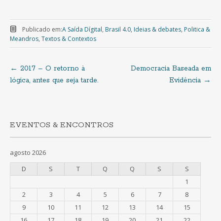
Publicado em:
A Saída Dígital
,
Brasil 4.0
,
Ideias & debates
,
Politica &
Meandros
,
Textos & Contextos
←
2017 – O retorno à
Democracia Baseada em
Navegação
lógica, antes que seja tarde.
Evidência
→
de
artigos
EVENTOS & ENCONTROS
agosto 2026
D
S
T
Q
Q
S
S
1
2
3
4
5
6
7
8
9
10
11
12
13
14
15
16
17
18
19
20
21
22