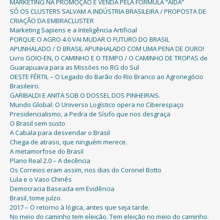
MARKETING NA PROMOÇÃO E VENDA PELA FÓRMULA “AIDA”
SÓ OS CLUSTERS SALVAM A INDÚSTRIA BRASILEIRA / PROPOSTA DE
CRIAÇÃO DA EMBRACLUSTER
Marketing Sapiens e a Inteligência Artificial
PORQUE O AGRO 4.0 VAI MUDAR O FUTURO DO BRASIL
APUNHALADO / O BRASIL APUNHALADO COM UMA PENA DE OURO!
Livro GOIO-EN, O CAMINHO E O TEMPO / O CAMINHO DE TROPAS de
Guarapuava para as Missões no RG do Sul
OESTE FÉRTIL – O Legado do Barão do Rio Branco ao Agronegócio
Brasileiro.
GARIBALDI E ANITA SOB O DOSSEL DOS PINHEIRAIS.
Mundo Global: O Universo Logístico opera no Ciberespaço
Presidencialismo, a Pedra de Sísifo que nos desgraça
O Brasil sem susto
A Cabala para desvendar o Brasil
Chega de atraso, que ninguém merece.
A metamorfose do Brasil
Plano Real 2.0 – A decência
Os Correios eram assim, nos dias do Coronel Botto
Lula e o Vaso Chinês
Democracia Baseada em Evidência
Brasil, tome juízo.
2017 – O retorno à lógica, antes que seja tarde.
No meio do caminho tem eleição. Tem eleição no meio do caminho.