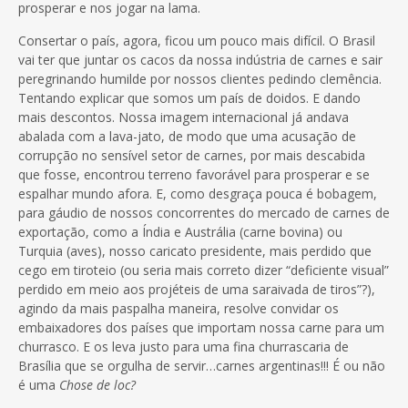
prosperar e nos jogar na lama.
Consertar o país, agora, ficou um pouco mais difícil. O Brasil
vai ter que juntar os cacos da nossa indústria de carnes e sair
peregrinando humilde por nossos clientes pedindo clemência.
Tentando explicar que somos um país de doidos. E dando
mais descontos. Nossa imagem internacional já andava
abalada com a lava-jato, de modo que uma acusação de
corrupção no sensível setor de carnes, por mais descabida
que fosse, encontrou terreno favorável para prosperar e se
espalhar mundo afora. E, como desgraça pouca é bobagem,
para gáudio de nossos concorrentes do mercado de carnes de
exportação, como a Índia e Austrália (carne bovina) ou
Turquia (aves), nosso caricato presidente, mais perdido que
cego em tiroteio (ou seria mais correto dizer “deficiente visual”
perdido em meio aos projéteis de uma saraivada de tiros”?),
agindo da mais paspalha maneira, resolve convidar os
embaixadores dos países que importam nossa carne para um
churrasco. E os leva justo para uma fina churrascaria de
Brasília que se orgulha de servir…carnes argentinas!!! É ou não
é uma
Chose de loc?