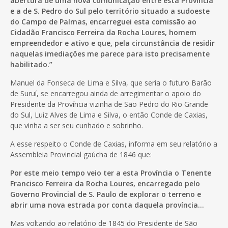
abertura de uma nova comunicação entre esta Província
e a de S. Pedro do Sul pelo território situado a sudoeste
do Campo de Palmas, encarreguei esta comissão ao
Cidadão Francisco Ferreira da Rocha Loures, homem
empreendedor e ativo e que, pela circunstância de residir
naquelas imediações me parece para isto precisamente
habilitado.”
Manuel da Fonseca de Lima e Silva, que seria o futuro Barão
de Suruí, se encarregou ainda de arregimentar o apoio do
Presidente da Província vizinha de São Pedro do Rio Grande
do Sul, Luiz Alves de Lima e Silva, o então Conde de Caxias,
que vinha a ser seu cunhado e sobrinho.
A esse respeito o Conde de Caxias, informa em seu relatório a
Assembleia Provincial gaúcha de 1846 que:
Por este meio tempo veio ter a esta Província o Tenente
Francisco Ferreira da Rocha Loures, encarregado pelo
Governo Provincial de S. Paulo de explorar o terreno e
abrir uma nova estrada por conta daquela província…
Mas voltando ao relatório de 1845 do Presidente de São