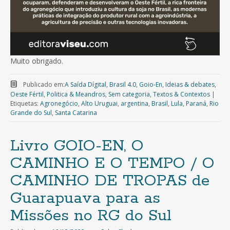
Muito obrigado.
Publicado em:
A Saída Dígital
,
Brasil 4.0
,
Goio-En
,
Ideias & debates
,
Oeste Fértil
,
Politica & Meandros
,
Sem categoria
,
Textos & Contextos
|
Etiquetas:
Agronegócio
,
Alto Uruguai
,
argentina
,
Brasil
,
Lula
,
Paraná
,
Rio
Grande do Sul
,
Santa Catarina
Livro GOIO-EN, O
CAMINHO E O TEMPO / O
CAMINHO DE TROPAS de
Guarapuava para as
Missões no RG do Sul