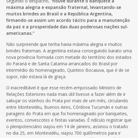
Segundo o despacho, “
houve durante o banquete a
máxima alegria e expansão fraternal, levantando-se
muitos brindes ao Brasil e a República Argentina,
firmando-se assim um acordo tácito para a manutenção
da paz e a prosperidade das duas poderosas nações sul-
americanas.”
Não surpreende que tenha havia máxima alegria e muitos
brindes fraternais. A argentina estava conseguindo barato uma
nova província formada com metade do território dos estados
do Paraná e de Santa Catarina arrancados do Brasil por
intermédio do homenageado, Quintino Bocaiuva, que é de se
supor, não estava lá de graça.
O inacreditável é que esse recém-empossado Ministro de
Relações Exteriores nada mais útil tivesse a fazer além de ir
sabujar os vizinhos do Prata por mais de um mês, circulando
entre Montevidéu, Buenos Aires, Córdova Tucumán e outras
paragens do Prata em que foi homenageado por banquetes,
eventos, convescotes e festas variadas. É ridículo registrar que
o plenipotenciário viajou em 14 de janeiro, assinou o tratado
no dia 25, em Montevidéu, viajou 700 quilômetros para ir