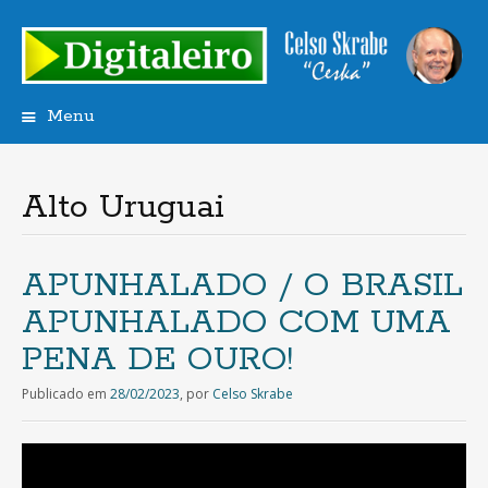
Menu
Saltar
para
o
Alto Uruguai
conteúdo
APUNHALADO / O BRASIL
APUNHALADO COM UMA
PENA DE OURO!
Publicado em
28/02/2023
,
por
Celso Skrabe