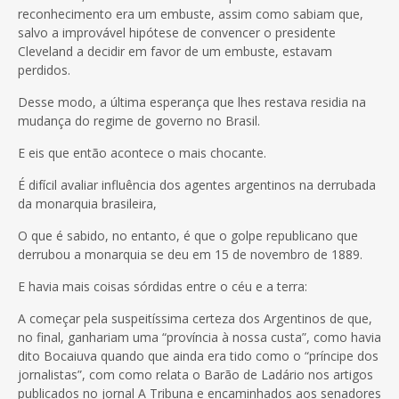
reconhecimento era um embuste, assim como sabiam que,
salvo a improvável hipótese de convencer o presidente
Cleveland a decidir em favor de um embuste, estavam
perdidos.
Desse modo, a última esperança que lhes restava residia na
mudança do regime de governo no Brasil.
E eis que então acontece o mais chocante.
É difícil avaliar influência dos agentes argentinos na derrubada
da monarquia brasileira,
O que é sabido, no entanto, é que o golpe republicano que
derrubou a monarquia se deu em 15 de novembro de 1889.
E havia mais coisas sórdidas entre o céu e a terra:
A começar pela suspeitíssima certeza dos Argentinos de que,
no final, ganhariam uma “província à nossa custa”, como havia
dito Bocaiuva quando que ainda era tido como o “príncipe dos
jornalistas”, com como relata o Barão de Ladário nos artigos
publicados no jornal A Tribuna e encaminhados aos senadores