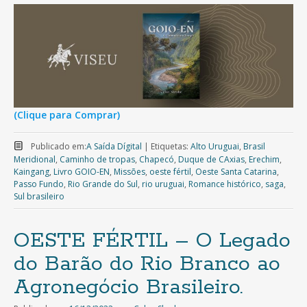
(Clique para Comprar)
Publicado em:
A Saída Dígital
|
Etiquetas:
Alto Uruguai
,
Brasil
Meridional
,
Caminho de tropas
,
Chapecó
,
Duque de CAxias
,
Erechim
,
Kaingang
,
Livro GOIO-EN
,
Missões
,
oeste fértil
,
Oeste Santa Catarina
,
Passo Fundo
,
Rio Grande do Sul
,
rio uruguai
,
Romance histórico
,
saga
,
Sul brasileiro
OESTE FÉRTIL – O Legado
do Barão do Rio Branco ao
Agronegócio Brasileiro.