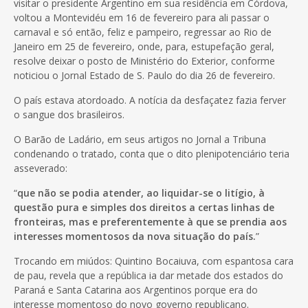
visitar o presidente Argentino em sua residência em Córdova,
voltou a Montevidéu em 16 de fevereiro para ali passar o
carnaval e só então, feliz e pampeiro, regressar ao Rio de
Janeiro em 25 de fevereiro, onde, para, estupefação geral,
resolve deixar o posto de Ministério do Exterior, conforme
noticiou o Jornal Estado de S. Paulo do dia 26 de fevereiro.
O país estava atordoado. A notícia da desfaçatez fazia ferver
o sangue dos brasileiros.
O Barão de Ladário, em seus artigos no Jornal a Tribuna
condenando o tratado, conta que o dito plenipotenciário teria
asseverado:
“
que não se podia atender, ao liquidar-se o litígio, à
questão pura e simples dos direitos a certas linhas de
fronteiras, mas e preferentemente à que se prendia aos
interesses momentosos da nova situação do país.
”
Trocando em miúdos: Quintino Bocaiuva, com espantosa cara
de pau, revela que a república ia dar metade dos estados do
Paraná e Santa Catarina aos Argentinos porque era do
interesse momentoso do novo governo republicano.