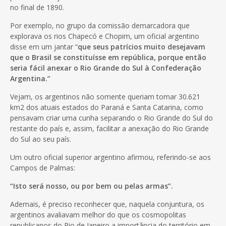
no final de 1890.
Por exemplo, no grupo da comissão demarcadora que
explorava os rios Chapecó e Chopim, um oficial argentino
disse em um jantar “
que seus patrícios muito desejavam
que o Brasil se constituísse em república, porque então
seria fácil anexar o Rio Grande do Sul à Confederação
Argentina.”
Vejam, os argentinos não somente queriam tomar 30.621
km2 dos atuais estados do Paraná e Santa Catarina, como
pensavam criar uma cunha separando o Rio Grande do Sul do
restante do país e, assim, facilitar a anexação do Rio Grande
do Sul ao seu país.
Um outro oficial superior argentino afirmou, referindo-se aos
Campos de Palmas:
“Isto será nosso, ou por bem ou pelas armas”.
Ademais, é preciso reconhecer que, naquela conjuntura, os
argentinos avaliavam melhor do que os cosmopolitas
republicanos do Rio de Janeiro a importância do território em