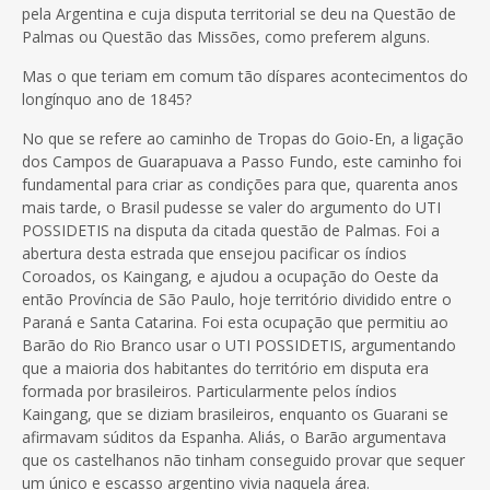
pela Argentina e cuja disputa territorial se deu na Questão de
Palmas ou Questão das Missões, como preferem alguns.
Mas o que teriam em comum tão díspares acontecimentos do
longínquo ano de 1845?
No que se refere ao caminho de Tropas do Goio-En, a ligação
dos Campos de Guarapuava a Passo Fundo, este caminho foi
fundamental para criar as condições para que, quarenta anos
mais tarde, o Brasil pudesse se valer do argumento do UTI
POSSIDETIS na disputa da citada questão de Palmas. Foi a
abertura desta estrada que ensejou pacificar os índios
Coroados, os Kaingang, e ajudou a ocupação do Oeste da
então Província de São Paulo, hoje território dividido entre o
Paraná e Santa Catarina. Foi esta ocupação que permitiu ao
Barão do Rio Branco usar o UTI POSSIDETIS, argumentando
que a maioria dos habitantes do território em disputa era
formada por brasileiros. Particularmente pelos índios
Kaingang, que se diziam brasileiros, enquanto os Guarani se
afirmavam súditos da Espanha. Aliás, o Barão argumentava
que os castelhanos não tinham conseguido provar que sequer
um único e escasso argentino vivia naquela área.