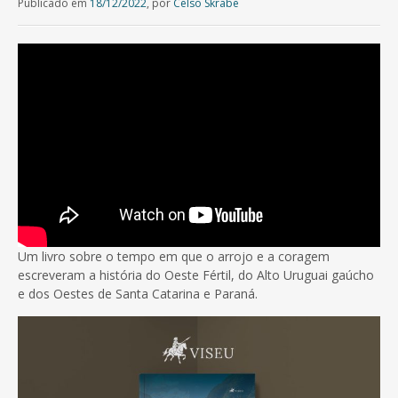
Publicado em
18/12/2022
,
por
Celso Skrabe
Um livro sobre o tempo em que o arrojo e a coragem
escreveram a história do Oeste Fértil, do Alto Uruguai gaúcho
e dos Oestes de Santa Catarina e Paraná.