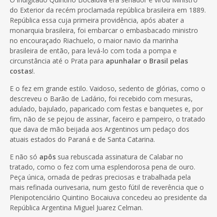
do Exterior da recém proclamada república brasileira em 1889.
República essa cuja primeira providência, após abater a
monarquia brasileira, foi embarcar o embasbacado ministro
no encouraçado Riachuelo, o maior navio da marinha
brasileira de então, para levá-lo com toda a pompa e
circunstância até o Prata para
apunhalar o Brasil pelas
costas
!.
E o fez em grande estilo. Vaidoso, sedento de glórias, como o
descreveu o Barão de Ladário, foi recebido com mesuras,
adulado, bajulado, paparicado com festas e banquetes e, por
fim, não de se pejou de assinar, faceiro e pampeiro, o tratado
que dava de mão beijada aos Argentinos um pedaço dos
atuais estados do Paraná e de Santa Catarina.
E não só
apôs
sua rebuscada assinatura de Calabar no
tratado, como o fez com uma esplendorosa pena de ouro.
Peça única, ornada de pedras preciosas e trabalhada pela
mais refinada ourivesaria, num gesto fútil de reverência que o
Plenipotenciário Quintino Bocaiuva concedeu ao presidente da
República Argentina Miguel Juarez Celman.