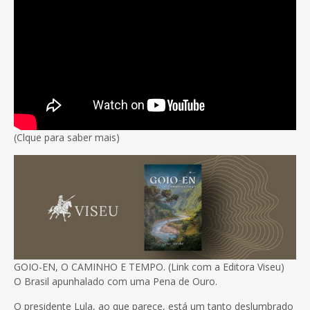
(Clque para saber mais)
GOIO-EN, O CAMINHO E TEMPO. (Link com a Editora Viseu)
O Brasil apunhalado com uma Pena de Ouro.
O presidente Lula, ao que parece, está um tanto deslumbrado