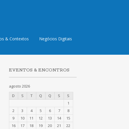
os & Contextos
Negócios Digitais
EVENTOS & ENCONTROS
agosto 2026
D
S
T
Q
Q
S
S
1
2
3
4
5
6
7
8
9
10
11
12
13
14
15
16
17
18
19
20
21
22