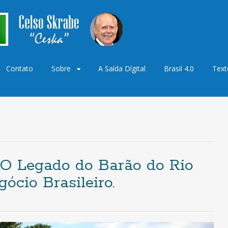
Contato
Sobre
A Saída Dígital
Brasil 4.0
Text
o
 Legado do Barão do Rio
ócio Brasileiro.