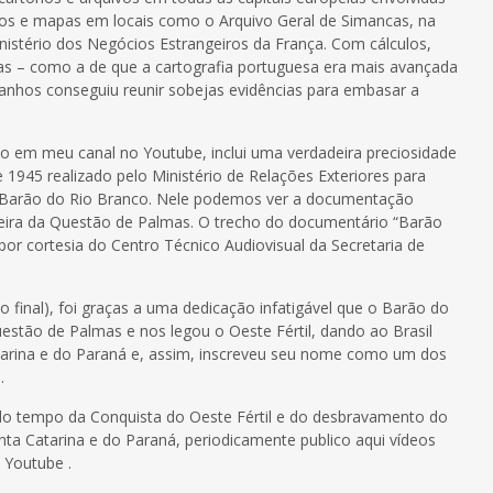
s e mapas em locais como o Arquivo Geral de Simancas, na
istério dos Negócios Estrangeiros da França. Com cálculos,
cas – como a de que a cartografia portuguesa era mais avançada
ranhos conseguiu reunir sobejas evidências para embasar a
 em meu canal no Youtube, inclui uma verdadeira preciosidade
 1945 realizado pelo Ministério de Relações Exteriores para
o Barão do Rio Branco. Nele podemos ver a documentação
leira da Questão de Palmas. O trecho do documentário “Barão
por cortesia do Centro Técnico Audiovisual da Secretaria de
o final), foi graças a uma dedicação infatigável que o Barão do
uestão de Palmas e nos legou o Oeste Fértil, dando ao Brasil
atarina e do Paraná e, assim, inscreveu seu nome como um dos
.
 do tempo da Conquista do Oeste Fértil e do desbravamento do
ta Catarina e do Paraná, periodicamente publico aqui vídeos
 Youtube .