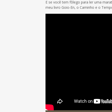
E se você tem fôlego para ler uma mara
meu livro Goio-En, o Caminho e o Tempo,