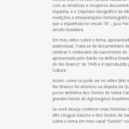
com as Américas e recuperou documento
Espanha, e o Depósito Geográfico do Min
medições e interpretações historiográfi
que a espanhola no século 18 -, Juca Pa
versão brasileira.
Em meu vídeo sobre o tema, apresentado
audiovisual. Trata-se de documentário de
celebrar o centenário do nascimento d
apresentada pelo Barão na defesa brasi
do Rio Branco” de 1945 e é reproduzido 
Cultura.
Assim, como se pode ver no vídeo (link n
Rio Branco foi vitorioso na disputa da Q
posse definitiva dos Oestes de Santa C
grandes heróis do Agronegócio brasileiro
Se você deseja conhecer mais histórias
Alto Uruguai Gaúcho e dos Oestes de San
sobre o tema em meu canal “GoioEn” no