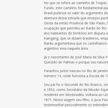
No que se refere ao caminho de Tropas
Fundo, este caminho foi fundamental par
Brasil pudesse se valer do argumento do
abertura desta estrada que ensejou paci
Oeste da então Província de São Paulo, ho
ocupação que permitiu ao Barão do Rio
dos habitantes do território em disputa e
Kaingang, que se diziam brasileiros, enq
Barão argumentava que os castelhanos 
argentino vivia naquela área.
Já o nascimento de José Maria da Silva 
Questão de Palmas e porque seu nascime
Paranhos Junior nasceu no Rio de Janeir
número 14, onde funciona a Escola de T
Seu pai foi o Visconde do Rio Branco, 
e 1852, como Secretário da Missão Espe
residente em Montevidéu. Voltaria ao U
1871. Nesta viagem seu filho, o Juca Par
testemunhar pessoalmente os entendimen