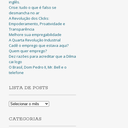
inglês.
Crise: tudo o que é falso se
desmancha no ar
A Revolução dos Clicks:
Empoderamento, Proatividade e
Transparência
Melhore sua empregabilidade
A Quarta Revolução Industrial
Cadê o emprego que estava aqui?
Quem quer emprego?
Dez razões para acreditar que a Dilma
cai logo
O Brasil, Dom Pedro II, Mr. Bell e o
telefone
LISTA DE POSTS
Lista
de
Posts
CATEGORIAS