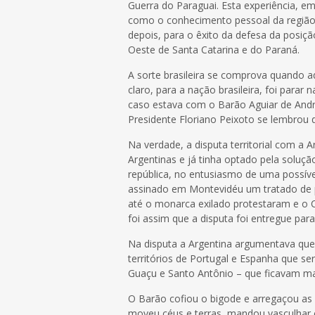
Guerra do Paraguai. Esta experiência, em
como o conhecimento pessoal da região
depois, para o êxito da defesa da posição
Oeste de Santa Catarina e do Paraná.
A sorte brasileira se comprova quando aq
claro, para a nação brasileira, foi para
caso estava com o Barão Aguiar de Andr
Presidente Floriano Peixoto se lembrou 
Na verdade, a disputa territorial com a 
Argentinas e já tinha optado pela soluçã
república, no entusiasmo de uma possíve
assinado em Montevidéu um tratado de par
até o monarca exilado protestaram e o C
foi assim que a disputa foi entregue par
Na disputa a Argentina argumentava que
territórios de Portugal e Espanha que ser
Guaçu e Santo Antônio – que ficavam mai
O Barão cofiou o bigode e arregaçou as
moveu céus e terras, mandou vasculhar c