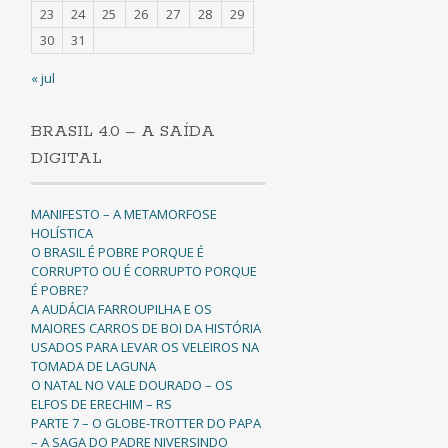
23
24
25
26
27
28
29
30
31
« jul
BRASIL 4.0 – A SAÍDA
DIGITAL
MANIFESTO – A METAMORFOSE
HOLÍSTICA
O BRASIL É POBRE PORQUE É
CORRUPTO OU É CORRUPTO PORQUE
É POBRE?
A AUDÁCIA FARROUPILHA E OS
MAIORES CARROS DE BOI DA HISTÓRIA
USADOS PARA LEVAR OS VELEIROS NA
TOMADA DE LAGUNA
O NATAL NO VALE DOURADO – OS
ELFOS DE ERECHIM – RS
PARTE 7 – O GLOBE-TROTTER DO PAPA
– A SAGA DO PADRE NIVERSINDO