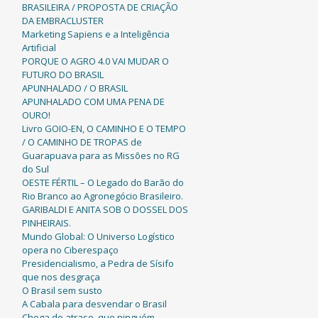
BRASILEIRA / PROPOSTA DE CRIAÇÃO
DA EMBRACLUSTER
Marketing Sapiens e a Inteligência
Artificial
PORQUE O AGRO 4.0 VAI MUDAR O
FUTURO DO BRASIL
APUNHALADO / O BRASIL
APUNHALADO COM UMA PENA DE
OURO!
Livro GOIO-EN, O CAMINHO E O TEMPO
/ O CAMINHO DE TROPAS de
Guarapuava para as Missões no RG
do Sul
OESTE FÉRTIL – O Legado do Barão do
Rio Branco ao Agronegócio Brasileiro.
GARIBALDI E ANITA SOB O DOSSEL DOS
PINHEIRAIS.
Mundo Global: O Universo Logístico
opera no Ciberespaço
Presidencialismo, a Pedra de Sísifo
que nos desgraça
O Brasil sem susto
A Cabala para desvendar o Brasil
Chega de atraso, que ninguém