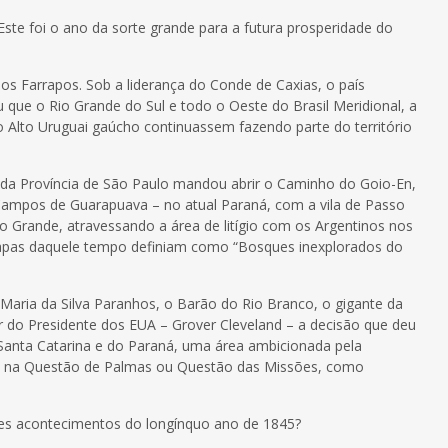
ste foi o ano da sorte grande para a futura prosperidade do
os Farrapos. Sob a liderança do Conde de Caxias, o país
u que o Rio Grande do Sul e todo o Oeste do Brasil Meridional, a
o Alto Uruguai gaúcho continuassem fazendo parte do território
da Província de São Paulo mandou abrir o Caminho do Goio-En,
 Campos de Guarapuava – no atual Paraná, com a vila de Passo
o Grande, atravessando a área de litígio com os Argentinos nos
apas daquele tempo definiam como “Bosques inexplorados do
 Maria da Silva Paranhos, o Barão do Rio Branco, o gigante da
er do Presidente dos EUA – Grover Cleveland – a decisão que deu
e Santa Catarina e do Paraná, uma área ambicionada pela
 deu na Questão de Palmas ou Questão das Missões, como
s acontecimentos do longínquo ano de 1845?