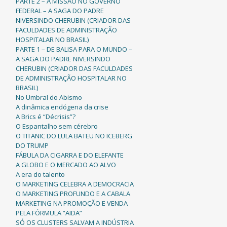
PARTE 2 – A MISSÃO NO GOVERNO
FEDERAL – A SAGA DO PADRE
NIVERSINDO CHERUBIN (CRIADOR DAS
FACULDADES DE ADMINISTRAÇÃO
HOSPITALAR NO BRASIL)
PARTE 1 – DE BALISA PARA O MUNDO –
A SAGA DO PADRE NIVERSINDO
CHERUBIN (CRIADOR DAS FACULDADES
DE ADMINISTRAÇÃO HOSPITALAR NO
BRASIL)
No Umbral do Abismo
A dinâmica endógena da crise
A Brics é “Décrisis”?
O Espantalho sem cérebro
O TITANIC DO LULA BATEU NO ICEBERG
DO TRUMP
FÁBULA DA CIGARRA E DO ELEFANTE
A GLOBO E O MERCADO AO ALVO
A era do talento
O MARKETING CELEBRA A DEMOCRACIA
O MARKETING PROFUNDO E A CABALA
MARKETING NA PROMOÇÃO E VENDA
PELA FÓRMULA “AIDA”
SÓ OS CLUSTERS SALVAM A INDÚSTRIA