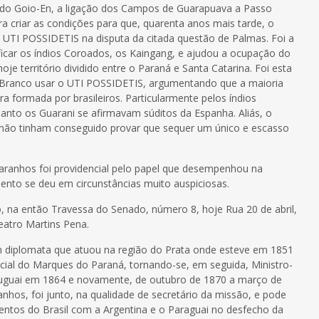
 do Goio-En, a ligação dos Campos de Guarapuava a Passo
a criar as condições para que, quarenta anos mais tarde, o
 UTI POSSIDETIS na disputa da citada questão de Palmas. Foi a
ficar os índios Coroados, os Kaingang, e ajudou a ocupação do
je território dividido entre o Paraná e Santa Catarina. Foi esta
 Branco usar o UTI POSSIDETIS, argumentando que a maioria
ra formada por brasileiros. Particularmente pelos índios
uanto os Guarani se afirmavam súditos da Espanha. Aliás, o
não tinham conseguido provar que sequer um único e escasso
Paranhos foi providencial pelo papel que desempenhou na
nto se deu em circunstâncias muito auspiciosas.
o, na então Travessa do Senado, número 8, hoje Rua 20 de abril,
eatro Martins Pena.
um diplomata que atuou na região do Prata onde esteve em 1851
cial do Marques do Paraná, tornando-se, em seguida, Ministro-
ruguai em 1864 e novamente, de outubro de 1870 a março de
anhos, foi junto, na qualidade de secretário da missão, e pode
tos do Brasil com a Argentina e o Paraguai no desfecho da