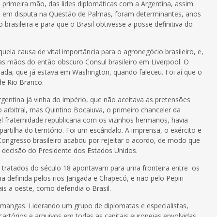
 primeira mão, das lides diplomáticas com a Argentina, assim
 em disputa na Questão de Palmas, foram determinantes, anos
 brasileira e para que o Brasil obtivesse a posse definitiva do
uela causa de vital importância para o agronegócio brasileiro, e,
r nas mãos do então obscuro Consul brasileiro em Liverpool. O
ada, que já estava em Washington, quando faleceu. Foi aí que o
de Rio Branco.
Argentina já vinha do império, que não aceitava as pretensões
o arbitral, mas Quintino Bocaiuva, o primeiro chanceler da
l fraternidade republicana com os vizinhos hermanos, havia
tilha do território. Foi um escândalo. A imprensa, o exército e
ongresso brasileiro acabou por rejeitar o acordo, de modo que
a decisão do Presidente dos Estados Unidos.
 tratados do século 18 apontavam para uma fronteira entre os
ia definida pelos rios Jangada e Chapecó, e não pelo Pepiri-
s a oeste, como defendia o Brasil.
 mangas. Liderando um grupo de diplomatas e especialistas,
artórios e arquivos em todas as capitais europeias envolvidas