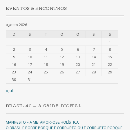
EVENTOS & ENCONTROS
agosto 2026
D
S
T
Q
Q
S
S
1
2
3
4
5
6
7
8
9
10
11
12
13
14
15
16
17
18
19
20
21
22
23
24
25
26
27
28
29
30
31
« jul
BRASIL 4.0 – A SAÍDA DIGITAL
MANIFESTO – A METAMORFOSE HOLÍSTICA
O BRASIL É POBRE PORQUE É CORRUPTO OU É CORRUPTO PORQUE