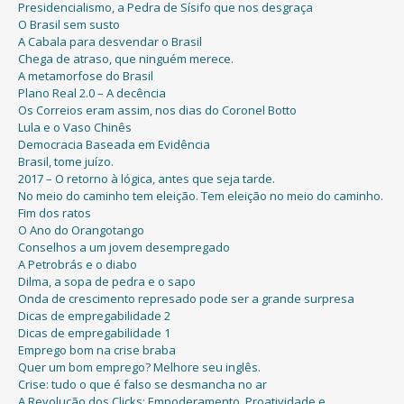
Presidencialismo, a Pedra de Sísifo que nos desgraça
O Brasil sem susto
A Cabala para desvendar o Brasil
Chega de atraso, que ninguém merece.
A metamorfose do Brasil
Plano Real 2.0 – A decência
Os Correios eram assim, nos dias do Coronel Botto
Lula e o Vaso Chinês
Democracia Baseada em Evidência
Brasil, tome juízo.
2017 – O retorno à lógica, antes que seja tarde.
No meio do caminho tem eleição. Tem eleição no meio do caminho.
Fim dos ratos
O Ano do Orangotango
Conselhos a um jovem desempregado
A Petrobrás e o diabo
Dilma, a sopa de pedra e o sapo
Onda de crescimento represado pode ser a grande surpresa
Dicas de empregabilidade 2
Dicas de empregabilidade 1
Emprego bom na crise braba
Quer um bom emprego? Melhore seu inglês.
Crise: tudo o que é falso se desmancha no ar
A Revolução dos Clicks: Empoderamento, Proatividade e