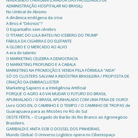
NIVERSINDO CHERUBIN (CRIADOR DAS FACULDADES DE
ADMINISTRAÇÃO HOSPITALAR NO BRASIL)
No Umbral do Abismo
A dinâmica endógena da crise
A Brics é “Décrisis”?
O Espantalho sem cérebro
O TITANIC DO LULA BATEU NO ICEBERG DO TRUMP
FÁBULA DA CIGARRA E DO ELEFANTE
A GLOBO E O MERCADO AO ALVO
A era do talento
O MARKETING CELEBRA A DEMOCRACIA
O MARKETING PROFUNDO E A CABALA
MARKETING NA PROMOÇÃO E VENDA PELA FÓRMULA “AIDA”
SÓ OS CLUSTERS SALVAM A INDÚSTRIA BRASILEIRA / PROPOSTA DE
CRIAÇÃO DA EMBRACLUSTER
Marketing Sapiens e a Inteligência Artificial
PORQUE O AGRO 4.0 VAI MUDAR O FUTURO DO BRASIL
APUNHALADO / O BRASIL APUNHALADO COM UMA PENA DE OURO!
Livro GOIO-EN, O CAMINHO E O TEMPO / O CAMINHO DE TROPAS de
Guarapuava para as Missões no RG do Sul
OESTE FÉRTIL – O Legado do Barão do Rio Branco ao Agronegócio
Brasileiro.
GARIBALDI E ANITA SOB O DOSSEL DOS PINHEIRAIS.
Mundo Global: O Universo Logístico opera no Ciberespaço