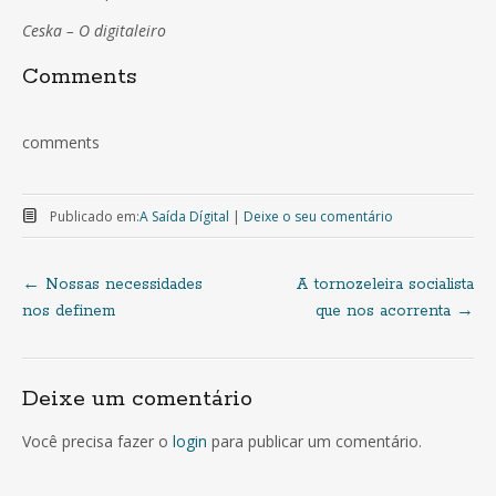
Ceska – O digitaleiro
Comments
comments
Publicado em:
A Saída Dígital
|
Deixe o seu comentário
←
Nossas necessidades
A tornozeleira socialista
Navegação
nos definem
que nos acorrenta
→
de
Deixe um comentário
artigos
Você precisa fazer o
login
para publicar um comentário.