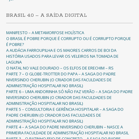
BRASIL 4.0 – A SAÍDA DIGITAL
MANIFESTO – A METAMORFOSE HOLÍSTICA
O BRASIL É POBRE PORQUE É CORRUPTO OU É CORRUPTO PORQUE
É POBRE?
A AUDÁCIA FARROUPILHA E OS MAIORES CARROS DE BOI DA
HISTÓRIA USADOS PARA LEVAR OS VELEIROS NA TOMADA DE
LAGUNA
O NATAL NO VALE DOURADO – OS ELFOS DE ERECHIM – RS
PARTE 7 – O GLOBE-TROTTER DO PAPA – A SAGA DO PADRE
NIVERSINDO CHERUBIN (O CRIADOR DAS FACULDADES DE
ADMINISTRAÇÃO HOSPITALAR NO BRASIL)
PARTE 6 – UMA ANDORINHA SÓ NÃO FAZ VERÃO – A SAGA DO PADRE
NIVERSINDO CHERUBIN (O CRIADOR DAS FACULDADES DE
ADMINISTRAÇÃO HOSPITALAR NO BRASIL)
PARTE 5 – CONSULTORIA E GERÊNCIA HOSPITALAR – A SAGA DO
PADRE CHERUBIN (O CRIADOR DAS FACULDADES DE
ADMINISTRAÇÃO HOSPITALAR NO BRASIL)
PARTE 4 – A SAGA DO PADRE NIVERSINDO CHERUBIN – NASCE A
PRIMEIRA FACULDADE DE ADMINISTRAÇÃO HOSPITALAR NO BRASIL
PARTE 3 – O PATINHO FEIO DE CONCRETO – A SAGA DO PADRE