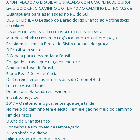
APUNHALADO / O BRASIL APUNHALADO COM UMA PENA DE OURO!
Livro GOIO-EN, O CAMINHO E O TEMPO / O CAMINHO DE TROPAS de
Guarapuava para as Missões no RG do Sul
OESTE FÉRTIL – O Legado do Barão do Rio Branco ao Agronegócio
Brasileiro.
GARIBALDI E ANITA SOB O DOSSEL DOS PINHEIRAIS.
Mundo Global: O Universo Logístico opera no Ciberespaço
Presidencialismo, a Pedra de Sísifo que nos desgraça
O Brasil sem susto
A Cabala para desvendar o Brasil
Chega de atraso, que ninguém merece.
A metamorfose do Brasil
Plano Real 2.0 – A decência
Os Correios eram assim, nos dias do Coronel Botto
Lula e o Vaso Chinês
Democracia Baseada em Evidência
Brasil, tome juízo.
2017 – O retorno à lógica, antes que seja tarde.
No meio do caminho tem eleição. Tem eleição no meio do caminho.
Fim dos ratos
O Ano do Orangotango
Conselhos a um jovem desempregado
A Petrobrás e o diabo
Dilma, a sopa de pedra e o sapo