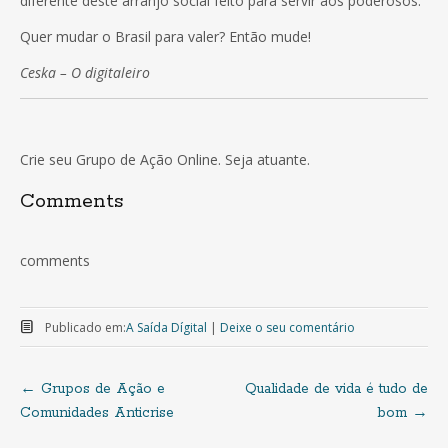
diferente deste arranjo social feito para servir aos poderosos.
Quer mudar o Brasil para valer? Então mude!
Ceska – O digitaleiro
Crie seu Grupo de Ação Online. Seja atuante.
Comments
comments
Publicado em:
A Saída Dígital
|
Deixe o seu comentário
←
Grupos de Ação e
Qualidade de vida é tudo de
Navegação
Comunidades Anticrise
bom
→