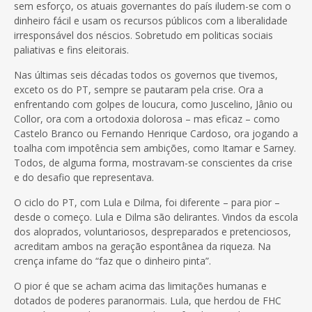
sem esforço, os atuais governantes do país iludem-se com o
dinheiro fácil e usam os recursos públicos com a liberalidade
irresponsável dos néscios. Sobretudo em politicas sociais
paliativas e fins eleitorais.
Nas últimas seis décadas todos os governos que tivemos,
exceto os do PT, sempre se pautaram pela crise. Ora a
enfrentando com golpes de loucura, como Juscelino, Jânio ou
Collor, ora com a ortodoxia dolorosa – mas eficaz – como
Castelo Branco ou Fernando Henrique Cardoso, ora jogando a
toalha com impotência sem ambições, como Itamar e Sarney.
Todos, de alguma forma, mostravam-se conscientes da crise
e do desafio que representava.
O ciclo do PT, com Lula e Dilma, foi diferente – para pior –
desde o começo. Lula e Dilma são delirantes. Vindos da escola
dos aloprados, voluntariosos, despreparados e pretenciosos,
acreditam ambos na geração espontânea da riqueza. Na
crença infame do “faz que o dinheiro pinta”.
O pior é que se acham acima das limitações humanas e
dotados de poderes paranormais. Lula, que herdou de FHC