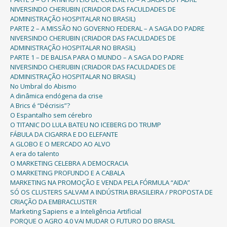
NIVERSINDO CHERUBIN (CRIADOR DAS FACULDADES DE
ADMINISTRAÇÃO HOSPITALAR NO BRASIL)
PARTE 2 – A MISSÃO NO GOVERNO FEDERAL – A SAGA DO PADRE
NIVERSINDO CHERUBIN (CRIADOR DAS FACULDADES DE
ADMINISTRAÇÃO HOSPITALAR NO BRASIL)
PARTE 1 – DE BALISA PARA O MUNDO – A SAGA DO PADRE
NIVERSINDO CHERUBIN (CRIADOR DAS FACULDADES DE
ADMINISTRAÇÃO HOSPITALAR NO BRASIL)
No Umbral do Abismo
A dinâmica endógena da crise
A Brics é “Décrisis”?
O Espantalho sem cérebro
O TITANIC DO LULA BATEU NO ICEBERG DO TRUMP
FÁBULA DA CIGARRA E DO ELEFANTE
A GLOBO E O MERCADO AO ALVO
A era do talento
O MARKETING CELEBRA A DEMOCRACIA
O MARKETING PROFUNDO E A CABALA
MARKETING NA PROMOÇÃO E VENDA PELA FÓRMULA “AIDA”
SÓ OS CLUSTERS SALVAM A INDÚSTRIA BRASILEIRA / PROPOSTA DE
CRIAÇÃO DA EMBRACLUSTER
Marketing Sapiens e a Inteligência Artificial
PORQUE O AGRO 4.0 VAI MUDAR O FUTURO DO BRASIL