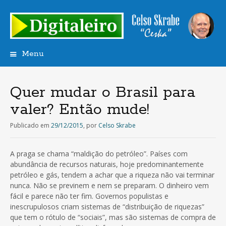
Menu
Saltar
para
o
Quer mudar o Brasil para
conteúdo
valer? Então mude!
Publicado em
29/12/2015
,
por
Celso Skrabe
A praga se chama “maldição do petróleo”. Países com
abundância de recursos naturais, hoje predominantemente
petróleo e gás, tendem a achar que a riqueza não vai terminar
nunca. Não se previnem e nem se preparam. O dinheiro vem
fácil e parece não ter fim. Governos populistas e
inescrupulosos criam sistemas de “distribuição de riquezas”
que tem o rótulo de “sociais”, mas são sistemas de compra de