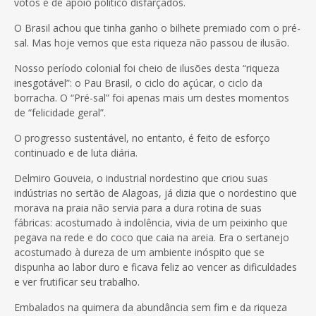
votos e de apoio político disfarçados.
O Brasil achou que tinha ganho o bilhete premiado com o pré-
sal. Mas hoje vemos que esta riqueza não passou de ilusão.
Nosso período colonial foi cheio de ilusões desta “riqueza
inesgotável”: o Pau Brasil, o ciclo do açúcar, o ciclo da
borracha. O “Pré-sal” foi apenas mais um destes momentos
de “felicidade geral”.
O progresso sustentável, no entanto, é feito de esforço
continuado e de luta diária.
Delmiro Gouveia, o industrial nordestino que criou suas
indústrias no sertão de Alagoas, já dizia que o nordestino que
morava na praia não servia para a dura rotina de suas
fábricas: acostumado à indolência, vivia de um peixinho que
pegava na rede e do coco que caia na areia. Era o sertanejo
acostumado à dureza de um ambiente inóspito que se
dispunha ao labor duro e ficava feliz ao vencer as dificuldades
e ver frutificar seu trabalho.
Embalados na quimera da abundância sem fim e da riqueza