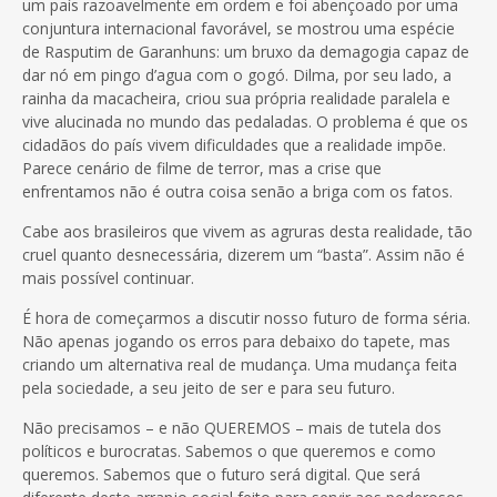
um país razoavelmente em ordem e foi abençoado por uma
conjuntura internacional favorável, se mostrou uma espécie
de Rasputim de Garanhuns: um bruxo da demagogia capaz de
dar nó em pingo d’agua com o gogó. Dilma, por seu lado, a
rainha da macacheira, criou sua própria realidade paralela e
vive alucinada no mundo das pedaladas. O problema é que os
cidadãos do país vivem dificuldades que a realidade impõe.
Parece cenário de filme de terror, mas a crise que
enfrentamos não é outra coisa senão a briga com os fatos.
Cabe aos brasileiros que vivem as agruras desta realidade, tão
cruel quanto desnecessária, dizerem um “basta”. Assim não é
mais possível continuar.
É hora de começarmos a discutir nosso futuro de forma séria.
Não apenas jogando os erros para debaixo do tapete, mas
criando um alternativa real de mudança. Uma mudança feita
pela sociedade, a seu jeito de ser e para seu futuro.
Não precisamos – e não QUEREMOS – mais de tutela dos
políticos e burocratas. Sabemos o que queremos e como
queremos. Sabemos que o futuro será digital. Que será