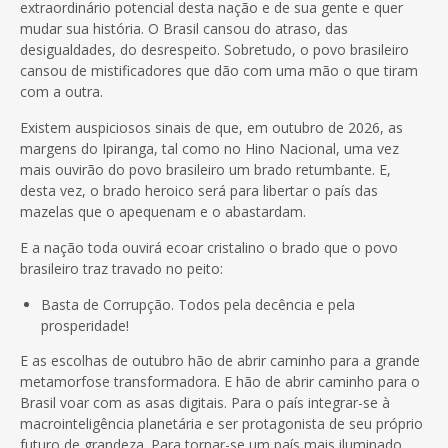
extraordinário potencial desta nação e de sua gente e quer
mudar sua história. O Brasil cansou do atraso, das
desigualdades, do desrespeito. Sobretudo, o povo brasileiro
cansou de mistificadores que dão com uma mão o que tiram
com a outra.
Existem auspiciosos sinais de que, em outubro de 2026, as
margens do Ipiranga, tal como no Hino Nacional, uma vez
mais ouvirão do povo brasileiro um brado retumbante. E,
desta vez, o brado heroico será para libertar o país das
mazelas que o apequenam e o abastardam.
E a nação toda ouvirá ecoar cristalino o brado que o povo
brasileiro traz travado no peito:
Basta de Corrupção. Todos pela decência e pela
prosperidade!
E as escolhas de outubro hão de abrir caminho para a grande
metamorfose transformadora. E hão de abrir caminho para o
Brasil voar com as asas digitais. Para o país integrar-se à
macrointeligência planetária e ser protagonista de seu próprio
futuro de grandeza. Para tornar-se um país mais iluminado,