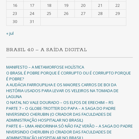
16
17
18
19
20
21
22
23
24
25
26
27
28
29
30
31
« jul
BRASIL 4.0 – A SAÍDA DIGITAL
MANIFESTO – A METAMORFOSE HOLÍSTICA
O BRASIL É POBRE PORQUE É CORRUPTO OU É CORRUPTO PORQUE
É POBRE?
A AUDÁCIA FARROUPILHA E OS MAIORES CARROS DE BOI DA
HISTÓRIA USADOS PARA LEVAR OS VELEIROS NA TOMADA DE
LAGUNA
O NATAL NO VALE DOURADO – OS ELFOS DE ERECHIM – RS
PARTE 7 – O GLOBE-TROTTER DO PAPA – A SAGA DO PADRE
NIVERSINDO CHERUBIN (O CRIADOR DAS FACULDADES DE
ADMINISTRAÇÃO HOSPITALAR NO BRASIL)
PARTE 6 – UMA ANDORINHA SÓ NÃO FAZ VERÃO – A SAGA DO PADRE
NIVERSINDO CHERUBIN (O CRIADOR DAS FACULDADES DE
ADMINISTRAÇÃO HOSPITALAR NO BRASIL)