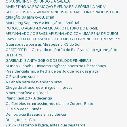
O MARKETING PROFUNDO E A CABALA
MARKETING NA PROMOÇÃO E VENDA PELA FÓRMULA “AIDA”
SÓ OS CLUSTERS SALVAM A INDÚSTRIA BRASILEIRA / PROPOSTA DE
CRIAÇÃO DA EMBRACLUSTER
Marketing Sapiens e a Inteligência Artificial
PORQUE O AGRO 4.0 VAI MUDAR O FUTURO DO BRASIL
APUNHALADO / O BRASIL APUNHALADO COM UMA PENA DE OURO!
Livro GOIO-EN, O CAMINHO E O TEMPO / O CAMINHO DE TROPAS de
Guarapuava para as Missões no RG do Sul
OESTE FÉRTIL – O Legado do Barão do Rio Branco ao Agronegócio
Brasileiro.
GARIBALDI E ANITA SOB O DOSSEL DOS PINHEIRAIS.
Mundo Global: O Universo Logístico opera no Ciberespaço
Presidencialismo, a Pedra de Sísifo que nos desgraça
O Brasil sem susto
A Cabala para desvendar o Brasil
Chega de atraso, que ninguém merece.
A metamorfose do Brasil
Plano Real 2.0 – A decência
Os Correios eram assim, nos dias do Coronel Botto
Lula e o Vaso Chinês
Democracia Baseada em Evidência
Brasil, tome juízo.
2017 – O retorno à lógica, antes que seja tarde.