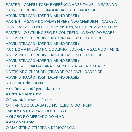
PARTE 5 – CONSULTORIA E GERÊNCIA HOSPITALAR – A SAGA DO
PADRE CHERUBIN (O CRIADOR DAS FACULDADES DE
ADMINISTRAÇÃO HOSPITALAR NO BRASIL)
PARTE 4 – A SAGA DO PADRE NIVERSINDO CHERUBIN – NASCE A
PRIMEIRA FACULDADE DE ADMINISTRAÇÃO HOSPITALAR NO BRASIL
PARTE 3 – O PATINHO FEIO DE CONCRETO – A SAGA DO PADRE
NIVERSINDO CHERUBIN (CRIADOR DAS FACULDADES DE
ADMINISTRAÇÃO HOSPITALAR NO BRASIL)
PARTE 2 – A MISSÃO NO GOVERNO FEDERAL – A SAGA DO PADRE
NIVERSINDO CHERUBIN (CRIADOR DAS FACULDADES DE
ADMINISTRAÇÃO HOSPITALAR NO BRASIL)
PARTE 1 – DE BALISA PARA O MUNDO – A SAGA DO PADRE
NIVERSINDO CHERUBIN (CRIADOR DAS FACULDADES DE
ADMINISTRAÇÃO HOSPITALAR NO BRASIL)
No Umbral do Abismo
A dinâmica endógena da crise
A Brics é “Décrisis”?
O Espantalho sem cérebro
O TITANIC DO LULA BATEU NO ICEBERG DO TRUMP
FÁBULA DA CIGARRA E DO ELEFANTE
A GLOBO E O MERCADO AO ALVO
A era do talento
O MARKETING CELEBRA A DEMOCRACIA