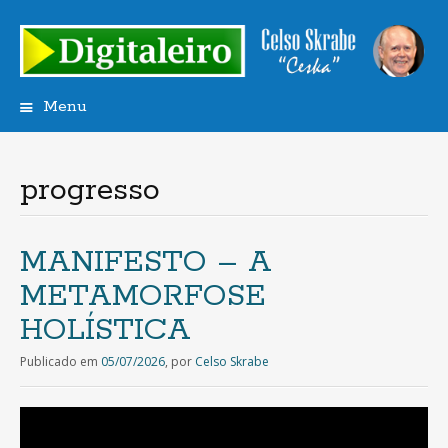
Menu
Saltar
para
o
progresso
conteúdo
MANIFESTO – A
METAMORFOSE
HOLÍSTICA
Publicado em
05/07/2026
,
por
Celso Skrabe