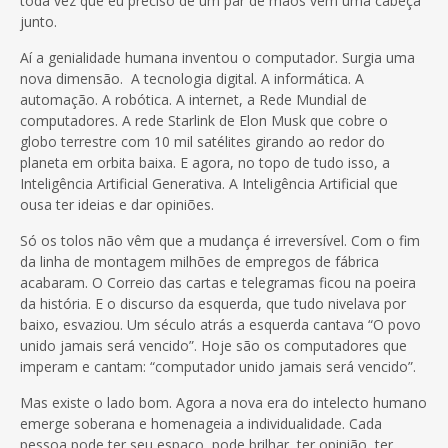
toda vez que eu preciso de um par de mãos vem uma cabeça
junto.
Aí a genialidade humana inventou o computador. Surgia uma
nova dimensão. A tecnologia digital. A informática. A
automação. A robótica. A internet, a Rede Mundial de
computadores. A rede Starlink de Elon Musk que cobre o
globo terrestre com 10 mil satélites girando ao redor do
planeta em orbita baixa. E agora, no topo de tudo isso, a
Inteligência Artificial Generativa. A Inteligência Artificial que
ousa ter ideias e dar opiniões.
Só os tolos não vêm que a mudança é irreversível. Com o fim
da linha de montagem milhões de empregos de fábrica
acabaram. O Correio das cartas e telegramas ficou na poeira
da história. E o discurso da esquerda, que tudo nivelava por
baixo, esvaziou. Um século atrás a esquerda cantava “O povo
unido jamais será vencido”. Hoje são os computadores que
imperam e cantam: “computador unido jamais será vencido”.
Mas existe o lado bom. Agora a nova era do intelecto humano
emerge soberana e homenageia a individualidade. Cada
pessoa pode ter seu espaço, pode brilhar, ter opinião, ter