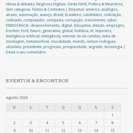
Ideias & debates
,
Negócios Digitais
,
Oeste Fértil
,
Politica & Meandros
,
Sem categoria
,
Textos & Contextos
|
Etiquetas:
américa
,
analógico
,
atraso
,
automação
,
avanço
,
Brasil
,
brasileiro
,
candidatos
,
civilização
,
civilizado
,
computador
,
conquista
,
corrupção
,
crescimento
,
cyber
,
DEMOCRACIA
,
desenvolvimento
,
digital
,
disruptiva
,
eleição
,
empregos
,
Erechim
,
ford
,
futuro
,
generativa
,
global
,
holística
,
IA
,
impostos
,
Inteligência Artificial
,
inteligênciq
,
internet
,
lei de camões
,
linha de
montagem
,
metamorfose
,
moralidade
,
mundo
,
nelson rodrigues
,
obsoleto
,
presidente
,
progresso
,
prosperidade
,
segredo
,
tecnologia
|
Deixe o seu comentário
EVENTOS & ENCONTROS
agosto 2026
D
S
T
Q
Q
S
S
1
2
3
4
5
6
7
8
9
10
11
12
13
14
15