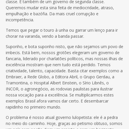
classe. E também de um governo de segunda classe.
Queremos mudar esta sina feita de mediocridade, atraso,
empulhação e bazófia. Da mais cruel corrupção e
incompetência.
Temos que pegar o touro à unha ou garrar um lenço para ir
chorar na varanda, vendo a banda passar.
Suponho, e bota suponho nisto, que não sejamos um povo de
imbecis. Está bem, nossos grotões elegeram um governo de
fancaria, liderado por charlatões políticos, mas nossas ilhas de
excelência mostram que nem tudo está perdido. Temos
criatividade, talento, capacidade. Basta citar exemplos como a
Embraer, a Rede Globo, a Editora Abril, o Grupo Gerdau, a
Tramontina, o Hospital Albert Einstein, o Sírio Libnês, o
INCOR, o agronegócio, as rodovias paulistas para ilustrar
nossa vocação para a excelência. Se multiplicarmos estes
exemplos Brasil afora vamos dar certo. E desembarcar
rapidinho no primeiro mundo.
O problema é nosso atual governo lulopetista: ele é a pedra
no meio do caminho. Hoje, graças ao petismo obtuso, somos