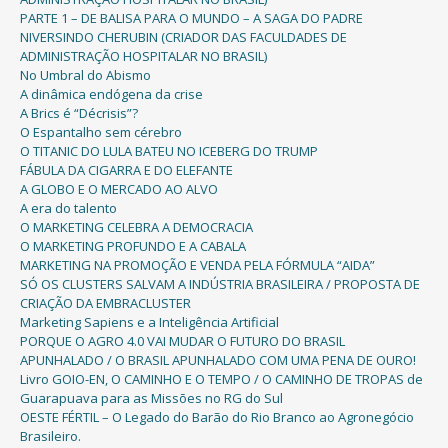
PARTE 1 – DE BALISA PARA O MUNDO – A SAGA DO PADRE
NIVERSINDO CHERUBIN (CRIADOR DAS FACULDADES DE
ADMINISTRAÇÃO HOSPITALAR NO BRASIL)
No Umbral do Abismo
A dinâmica endógena da crise
A Brics é “Décrisis”?
O Espantalho sem cérebro
O TITANIC DO LULA BATEU NO ICEBERG DO TRUMP
FÁBULA DA CIGARRA E DO ELEFANTE
A GLOBO E O MERCADO AO ALVO
A era do talento
O MARKETING CELEBRA A DEMOCRACIA
O MARKETING PROFUNDO E A CABALA
MARKETING NA PROMOÇÃO E VENDA PELA FÓRMULA “AIDA”
SÓ OS CLUSTERS SALVAM A INDÚSTRIA BRASILEIRA / PROPOSTA DE
CRIAÇÃO DA EMBRACLUSTER
Marketing Sapiens e a Inteligência Artificial
PORQUE O AGRO 4.0 VAI MUDAR O FUTURO DO BRASIL
APUNHALADO / O BRASIL APUNHALADO COM UMA PENA DE OURO!
Livro GOIO-EN, O CAMINHO E O TEMPO / O CAMINHO DE TROPAS de
Guarapuava para as Missões no RG do Sul
OESTE FÉRTIL – O Legado do Barão do Rio Branco ao Agronegócio
Brasileiro.