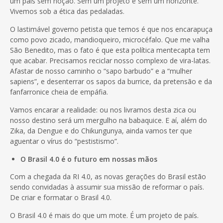
um país sem noção. Sem um projeto e sem um horizonte.
Vivemos sob a ética das pedaladas.
O lastimável governo petista que temos é que nos encarapuça
como povo zicado, mandioqueiro, microcéfalo. Que me valha
São Benedito, mas o fato é que esta política mentecapta tem
que acabar. Precisamos reciclar nosso complexo de vira-latas.
Afastar de nosso caminho o “sapo barbudo” e a “mulher
sapiens”, e desenterrar os sapos da burrice, da pretensão e da
fanfarronice cheia de empáfia.
Vamos encarar a realidade: ou nos livramos desta zica ou
nosso destino será um mergulho na babaquice. E aí, além do
Zika, da Dengue e do Chikungunya, ainda vamos ter que
aguentar o vírus do “pestistismo”.
O Brasil 4.0 é o futuro em nossas mãos
Com a chegada da RI 4.0, as novas gerações do Brasil estão
sendo convidadas à assumir sua missão de reformar o país.
De criar e formatar o Brasil 4.0.
O Brasil 4.0 é mais do que um mote. É um projeto de país.