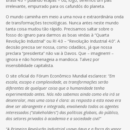
Brasil 4.0 – pulando etapas – ou, logo, seremos um país
irrelevante, empurrado para os cafundós do planeta.
O mundo caminha em meio a uma nova e extraordinária onda
de transformações tecnológicas. Nunca antes neste mundo
tanta coisa mudou tão rápido. Precisamos saltar sobre o
fosso do ignaro para darmos as boas vindas à “Quarta
Revolução Industrial” ou RI 4.0 – “Revolução Industrial 4.0”. A
decisão precisa ser nossa, como cidadãos, já que nossa
preclara “presidenta” não vai à Davos. Que – imaginem! –
ignora e não homenageia a mandioca. Talvez por
insensibilidade capitalista.
O site oficial do Fórum Econômico Mundial esclarece:
“Em
escala, escopo e complexidade, as transformações serão
diferentes de qualquer coisa que a humanidade tenha
experimentado antes. Nós não sabemos ainda como ela irá se
desenrolar, mas uma coisa é clara: as resposta a esta nova era
deve ser abrangente e integrada, envolvendo todos os agentes
interessados (“stakeholders”) das políticas globais, do público,
dos setores privados à academia e a sociedade civil”
“A Primeira Revolução Industrial usava água e a força do vapor