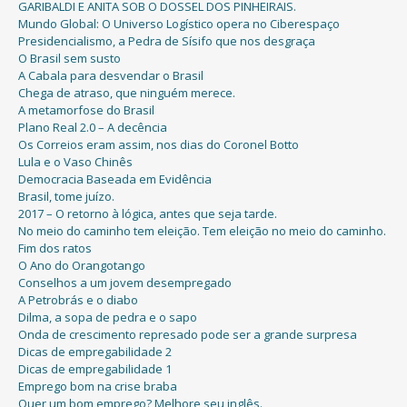
GARIBALDI E ANITA SOB O DOSSEL DOS PINHEIRAIS.
Mundo Global: O Universo Logístico opera no Ciberespaço
Presidencialismo, a Pedra de Sísifo que nos desgraça
O Brasil sem susto
A Cabala para desvendar o Brasil
Chega de atraso, que ninguém merece.
A metamorfose do Brasil
Plano Real 2.0 – A decência
Os Correios eram assim, nos dias do Coronel Botto
Lula e o Vaso Chinês
Democracia Baseada em Evidência
Brasil, tome juízo.
2017 – O retorno à lógica, antes que seja tarde.
No meio do caminho tem eleição. Tem eleição no meio do caminho.
Fim dos ratos
O Ano do Orangotango
Conselhos a um jovem desempregado
A Petrobrás e o diabo
Dilma, a sopa de pedra e o sapo
Onda de crescimento represado pode ser a grande surpresa
Dicas de empregabilidade 2
Dicas de empregabilidade 1
Emprego bom na crise braba
Quer um bom emprego? Melhore seu inglês.