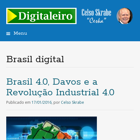
Menu
Saltar
para
o
Brasil digital
conteúdo
Brasil 4.0, Davos e a
Revolução Industrial 4.0
Publicado em
17/01/2016
,
por
Celso Skrabe