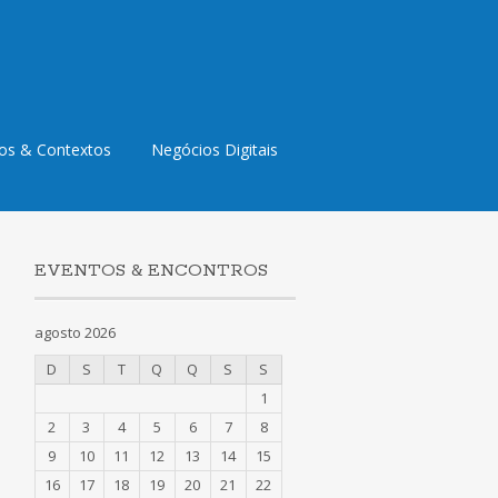
os & Contextos
Negócios Digitais
EVENTOS & ENCONTROS
agosto 2026
D
S
T
Q
Q
S
S
1
2
3
4
5
6
7
8
9
10
11
12
13
14
15
16
17
18
19
20
21
22