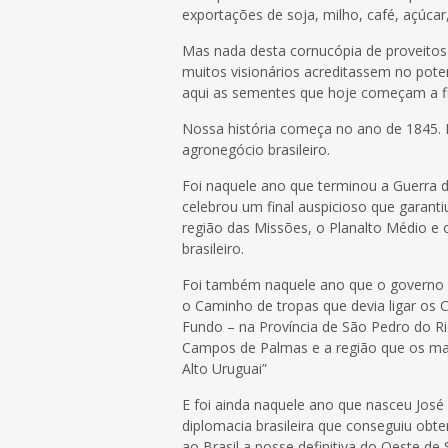
exportações de soja, milho, café, açúcar
Mas nada desta cornucópia de proveitos 
muitos visionários acreditassem no potenc
aqui as sementes que hoje começam a fl
Nossa história começa no ano de 1845. E
agronegócio brasileiro.
Foi naquele ano que terminou a Guerra d
celebrou um final auspicioso que garanti
região das Missões, o Planalto Médio e 
brasileiro.
Foi também naquele ano que o governo 
o Caminho de tropas que devia ligar os
Fundo – na Província de São Pedro do Ri
Campos de Palmas e a região que os m
Alto Uruguai”
E foi ainda naquele ano que nasceu José
diplomacia brasileira que conseguiu obt
ao Brasil a posse definitiva do Oeste d