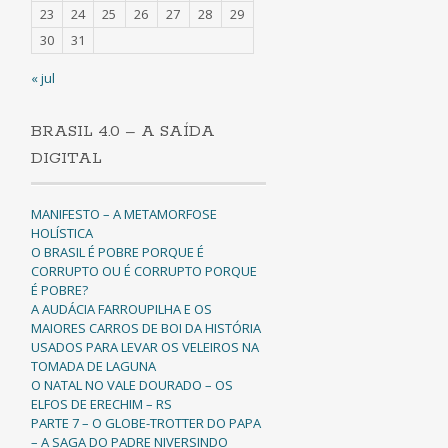
23
24
25
26
27
28
29
30
31
« jul
BRASIL 4.0 – A SAÍDA
DIGITAL
MANIFESTO – A METAMORFOSE
HOLÍSTICA
O BRASIL É POBRE PORQUE É
CORRUPTO OU É CORRUPTO PORQUE
É POBRE?
A AUDÁCIA FARROUPILHA E OS
MAIORES CARROS DE BOI DA HISTÓRIA
USADOS PARA LEVAR OS VELEIROS NA
TOMADA DE LAGUNA
O NATAL NO VALE DOURADO – OS
ELFOS DE ERECHIM – RS
PARTE 7 – O GLOBE-TROTTER DO PAPA
– A SAGA DO PADRE NIVERSINDO