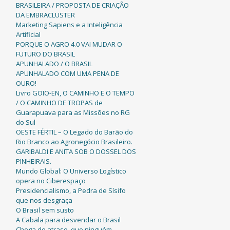
BRASILEIRA / PROPOSTA DE CRIAÇÃO
DA EMBRACLUSTER
Marketing Sapiens e a Inteligência
Artificial
PORQUE O AGRO 4.0 VAI MUDAR O
FUTURO DO BRASIL
APUNHALADO / O BRASIL
APUNHALADO COM UMA PENA DE
OURO!
Livro GOIO-EN, O CAMINHO E O TEMPO
/ O CAMINHO DE TROPAS de
Guarapuava para as Missões no RG
do Sul
OESTE FÉRTIL – O Legado do Barão do
Rio Branco ao Agronegócio Brasileiro.
GARIBALDI E ANITA SOB O DOSSEL DOS
PINHEIRAIS.
Mundo Global: O Universo Logístico
opera no Ciberespaço
Presidencialismo, a Pedra de Sísifo
que nos desgraça
O Brasil sem susto
A Cabala para desvendar o Brasil
Chega de atraso, que ninguém