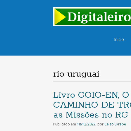
Saltar
Início
para
o
conteúd
rio uruguai
Livro GOIO-EN, 
CAMINHO DE TRO
as Missões no RG 
Publicado em
18/12/2022
,
por
Celso Skrabe