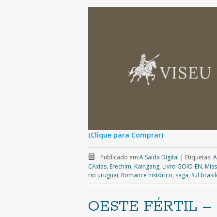
(Clique para Comprar)
Publicado em:
A Saída Dígital
|
Etiquetas:
A
CAxias
,
Erechim
,
Kaingang
,
Livro GOIO-EN
,
Mis
rio uruguai
,
Romance histórico
,
saga
,
Sul brasil
OESTE FÉRTIL – O