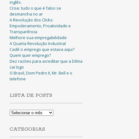
inglês.
Crise: tudo o que é falso se
desmancha no ar
A Revolução dos Clicks:
Empoderamento, Proatividade e
Transparência
Melhore sua empregabilidade
A Quarta Revolução Industrial
Cadê o emprego que estava aqui?
Quem quer emprego?
Dez razões para acreditar que a Dilma
cai logo
O Brasil, Dom Pedro II, Mr. Bell e o
telefone
LISTA DE POSTS
Lista
de
Posts
CATEGORIAS