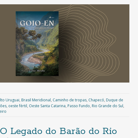
lto Uruguai
,
Brasil Meridional
,
Caminho de tropas
,
Chapecó
,
Duque de
sões
,
oeste fértil
,
Oeste Santa Catarina
,
Passo Fundo
,
Rio Grande do Sul
,
eiro
 Legado do Barão do Rio