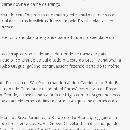
, carne bovina e carne de frango.
caiu do céu. Foi preciso que muita gente, muitos pioneiros e
ial das terras brasileiras, lutassem pelo Brasil e plantassem
orescer.
ste foi o ano da sorte grande para a futura prosperidade do
os Farrapos. Sob a liderança do Conde de Caxias, o país
u que o Rio Grande do Sul e todo o Oeste do Brasil Meridional, a
o Alto Uruguai gaúcho continuassem fazendo parte do território
da Província de São Paulo mandou abrir o Caminho do Goio-En,
 Campos de Guarapuava – no atual Paraná, com a vila de Passo
o Grande, atravessando a área de litígio com os Argentinos nos
apas daquele tempo definiam como “Bosques inexplorados do
 Maria da Silva Paranhos, o Barão do Rio Branco, o gigante da
er do Presidente dos EUA – Grover Cleveland – a decisão que deu
e Santa Catarina e do Paraná, uma área ambicionada pela