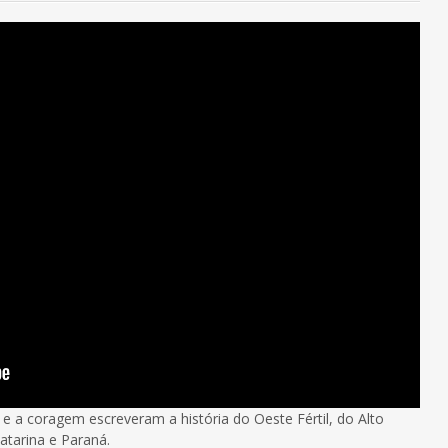
e a coragem escreveram a história do Oeste Fértil, do Alto
atarina e Paraná.