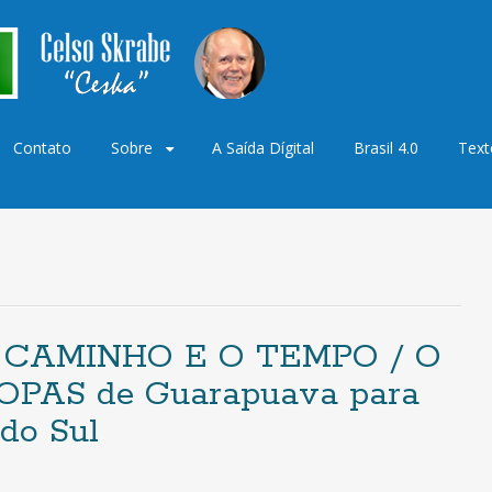
Contato
Sobre
A Saída Dígital
Brasil 4.0
Text
o
O CAMINHO E O TEMPO / O
PAS de Guarapuava para
do Sul