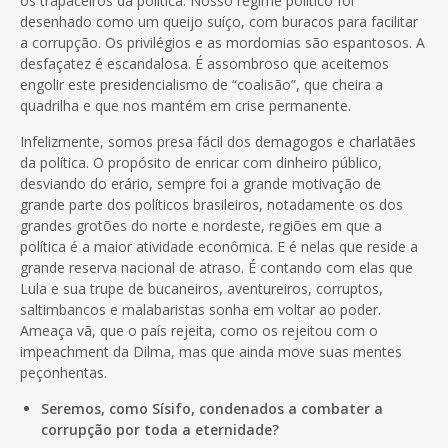
os trapaceiros da política. Nosso regime político foi
desenhado como um queijo suíço, com buracos para facilitar
a corrupção. Os privilégios e as mordomias são espantosos. A
desfaçatez é escandalosa. É assombroso que aceitemos
engolir este presidencialismo de “coalisão”, que cheira a
quadrilha e que nos mantém em crise permanente.
Infelizmente, somos presa fácil dos demagogos e charlatães
da política. O propósito de enricar com dinheiro público,
desviando do erário, sempre foi a grande motivação de
grande parte dos políticos brasileiros, notadamente os dos
grandes grotões do norte e nordeste, regiões em que a
política é a maior atividade econômica. E é nelas que reside a
grande reserva nacional de atraso. É contando com elas que
Lula e sua trupe de bucaneiros, aventureiros, corruptos,
saltimbancos e malabaristas sonha em voltar ao poder.
Ameaça vã, que o país rejeita, como os rejeitou com o
impeachment da Dilma, mas que ainda move suas mentes
peçonhentas.
Seremos, como Sísifo, condenados a combater a
corrupção por toda a eternidade?