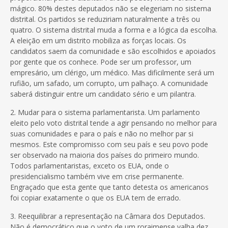
mágico. 80% destes deputados não se elegeriam no sistema
distrital. Os partidos se reduziriam naturalmente a três ou
quatro. O sistema distrital muda a forma e a lógica da escolha.
A eleição em um distrito mobiliza as forças locais. Os
candidatos saem da comunidade e são escolhidos e apoiados
por gente que os conhece. Pode ser um professor, um
empresário, um clérigo, um médico. Mas dificilmente será um
rufião, um safado, um corrupto, um palhaço. A comunidade
saberá distinguir entre um candidato sério e um pilantra.
2. Mudar para o sistema parlamentarista. Um parlamento
eleito pelo voto distrital tende a agir pensando no melhor para
suas comunidades e para o país e não no melhor par si
mesmos. Este compromisso com seu país e seu povo pode
ser observado na maioria dos países do primeiro mundo.
Todos parlamentaristas, exceto os EUA, onde o
presidencialismo também vive em crise permanente.
Engraçado que esta gente que tanto detesta os americanos
foi copiar exatamente o que os EUA tem de errado.
3. Reequilibrar a representação na Câmara dos Deputados.
Não é democrático que o voto de um roraimense valha dez