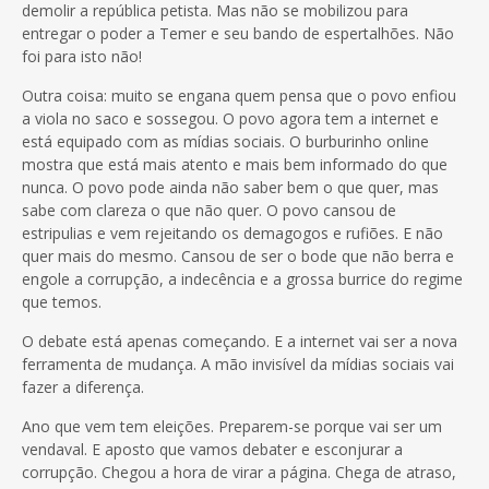
demolir a república petista. Mas não se mobilizou para
entregar o poder a Temer e seu bando de espertalhões. Não
foi para isto não!
Outra coisa: muito se engana quem pensa que o povo enfiou
a viola no saco e sossegou. O povo agora tem a internet e
está equipado com as mídias sociais. O burburinho online
mostra que está mais atento e mais bem informado do que
nunca. O povo pode ainda não saber bem o que quer, mas
sabe com clareza o que não quer. O povo cansou de
estripulias e vem rejeitando os demagogos e rufiões. E não
quer mais do mesmo. Cansou de ser o bode que não berra e
engole a corrupção, a indecência e a grossa burrice do regime
que temos.
O debate está apenas começando. E a internet vai ser a nova
ferramenta de mudança. A mão invisível da mídias sociais vai
fazer a diferença.
Ano que vem tem eleições. Preparem-se porque vai ser um
vendaval. E aposto que vamos debater e esconjurar a
corrupção. Chegou a hora de virar a página. Chega de atraso,