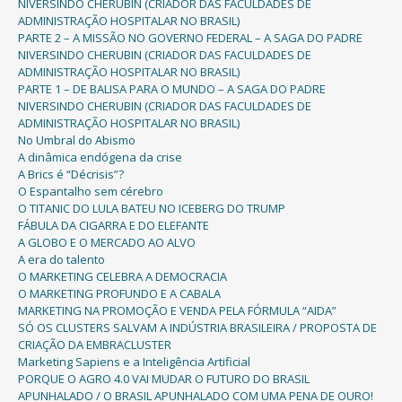
NIVERSINDO CHERUBIN (CRIADOR DAS FACULDADES DE
ADMINISTRAÇÃO HOSPITALAR NO BRASIL)
PARTE 2 – A MISSÃO NO GOVERNO FEDERAL – A SAGA DO PADRE
NIVERSINDO CHERUBIN (CRIADOR DAS FACULDADES DE
ADMINISTRAÇÃO HOSPITALAR NO BRASIL)
PARTE 1 – DE BALISA PARA O MUNDO – A SAGA DO PADRE
NIVERSINDO CHERUBIN (CRIADOR DAS FACULDADES DE
ADMINISTRAÇÃO HOSPITALAR NO BRASIL)
No Umbral do Abismo
A dinâmica endógena da crise
A Brics é “Décrisis”?
O Espantalho sem cérebro
O TITANIC DO LULA BATEU NO ICEBERG DO TRUMP
FÁBULA DA CIGARRA E DO ELEFANTE
A GLOBO E O MERCADO AO ALVO
A era do talento
O MARKETING CELEBRA A DEMOCRACIA
O MARKETING PROFUNDO E A CABALA
MARKETING NA PROMOÇÃO E VENDA PELA FÓRMULA “AIDA”
SÓ OS CLUSTERS SALVAM A INDÚSTRIA BRASILEIRA / PROPOSTA DE
CRIAÇÃO DA EMBRACLUSTER
Marketing Sapiens e a Inteligência Artificial
PORQUE O AGRO 4.0 VAI MUDAR O FUTURO DO BRASIL
APUNHALADO / O BRASIL APUNHALADO COM UMA PENA DE OURO!