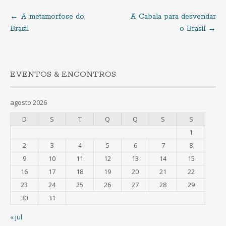
←
A metamorfose do
A Cabala para desvendar
Navegação
Brasil
o Brasil
→
de
artigos
EVENTOS & ENCONTROS
agosto 2026
D
S
T
Q
Q
S
S
1
2
3
4
5
6
7
8
9
10
11
12
13
14
15
16
17
18
19
20
21
22
23
24
25
26
27
28
29
30
31
« jul