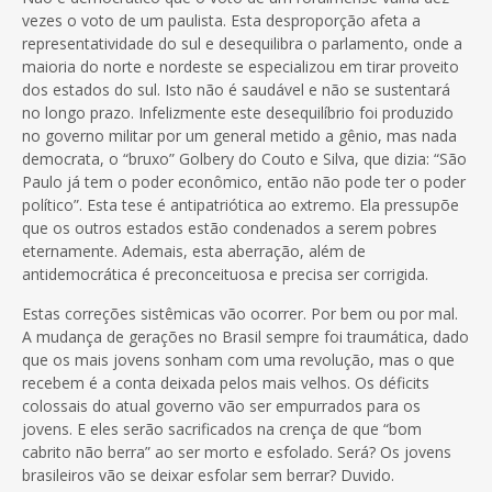
vezes o voto de um paulista. Esta desproporção afeta a
representatividade do sul e desequilibra o parlamento, onde a
maioria do norte e nordeste se especializou em tirar proveito
dos estados do sul. Isto não é saudável e não se sustentará
no longo prazo. Infelizmente este desequilíbrio foi produzido
no governo militar por um general metido a gênio, mas nada
democrata, o “bruxo” Golbery do Couto e Silva, que dizia: “São
Paulo já tem o poder econômico, então não pode ter o poder
político”. Esta tese é antipatriótica ao extremo. Ela pressupõe
que os outros estados estão condenados a serem pobres
eternamente. Ademais, esta aberração, além de
antidemocrática é preconceituosa e precisa ser corrigida.
Estas correções sistêmicas vão ocorrer. Por bem ou por mal.
A mudança de gerações no Brasil sempre foi traumática, dado
que os mais jovens sonham com uma revolução, mas o que
recebem é a conta deixada pelos mais velhos. Os déficits
colossais do atual governo vão ser empurrados para os
jovens. E eles serão sacrificados na crença de que “bom
cabrito não berra” ao ser morto e esfolado. Será? Os jovens
brasileiros vão se deixar esfolar sem berrar? Duvido.