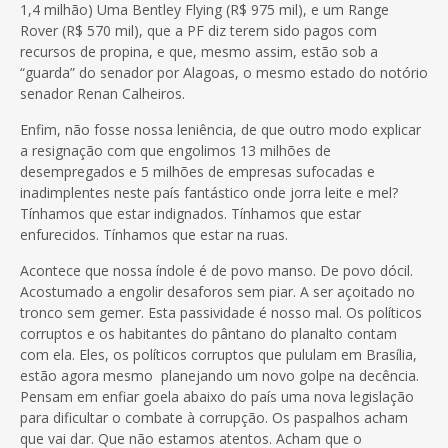
1,4 milhão) Uma Bentley Flying (R$ 975 mil), e um Range
Rover (R$ 570 mil), que a PF diz terem sido pagos com
recursos de propina, e que, mesmo assim, estão sob a
“guarda” do senador por Alagoas, o mesmo estado do notório
senador Renan Calheiros.
Enfim, não fosse nossa leniência, de que outro modo explicar
a resignação com que engolimos 13 milhões de
desempregados e 5 milhões de empresas sufocadas e
inadimplentes neste país fantástico onde jorra leite e mel?
Tínhamos que estar indignados. Tínhamos que estar
enfurecidos. Tínhamos que estar na ruas.
Acontece que nossa índole é de povo manso. De povo dócil.
Acostumado a engolir desaforos sem piar. A ser açoitado no
tronco sem gemer. Esta passividade é nosso mal. Os políticos
corruptos e os habitantes do pântano do planalto contam
com ela. Eles, os políticos corruptos que pululam em Brasília,
estão agora mesmo
planejando um novo golpe na decência.
Pensam em enfiar goela abaixo do país uma nova legislação
para dificultar o combate à corrupção. Os paspalhos acham
que vai dar. Que não estamos atentos. Acham que o