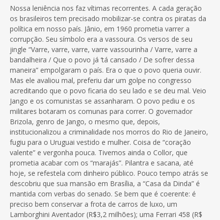
Nossa leniência nos faz vítimas recorrentes. A cada geração
os brasileiros tem precisado mobilizar-se contra os piratas da
política em nosso país. Jânio, em 1960 prometia varrer a
corrupção. Seu símbolo era a vassoura. Os versos de seu
jingle “Varre, varre, varre, varre vassourinha / Varre, varre a
bandalheira / Que o povo já ‘tá cansado / De sofrer dessa
maneira” empolgaram o país. Era o que o povo queria ouvir.
Mas ele avaliou mal, preferiu dar um golpe no congresso
acreditando que o povo ficaria do seu lado e se deu mal. Veio
Jango e os comunistas se assanharam. O povo pediu e os
militares botaram os comunas para correr. O governador
Brizola, genro de Jango, o mesmo que, depois,
institucionalizou a criminalidade nos morros do Rio de Janeiro,
fugiu para o Uruguai vestido e mulher. Coisa de “coração
valente” e vergonha pouca. Tivemos ainda o Collor, que
prometia acabar com os “marajás”. Pilantra e sacana, até
hoje, se refestela com dinheiro público. Pouco tempo atrás se
descobriu que sua mansão em Brasília, a “Casa da Dinda” é
mantida com verbas do senado. Se bem que é coerente: é
preciso bem conservar a frota de carros de luxo, um
Lamborghini Aventador (R$3,2 milhões); uma Ferrari 458 (R$