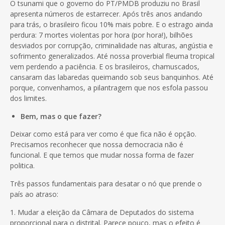
O tsunami que o governo do PT/PMDB produziu no Brasil
apresenta números de estarrecer. Após três anos andando
para trás, o brasileiro ficou 10% mais pobre. E o estrago ainda
perdura: 7 mortes violentas por hora (por hora!), bilhões
desviados por corrupção, criminalidade nas alturas, angústia e
sofrimento generalizados. Até nossa proverbial fleuma tropical
vem perdendo a paciência. E os brasileiros, chamuscados,
cansaram das labaredas queimando sob seus banquinhos. Até
porque, convenhamos, a pilantragem que nos esfola passou
dos limites.
Bem, mas o que fazer?
Deixar como está para ver como é que fica não é opção.
Precisamos reconhecer que nossa democracia não é
funcional. E que temos que mudar nossa forma de fazer
politica.
Três passos fundamentais para desatar o nó que prende o
país ao atraso:
1. Mudar a eleição da Câmara de Deputados do sistema
proporcional para o distrital. Parece pouco, mas o efeito é