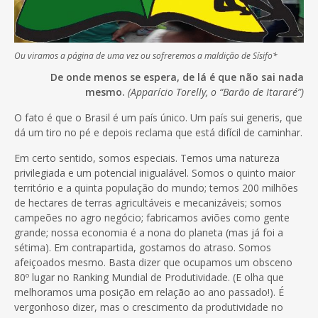
Ou viramos a página de uma vez ou sofreremos a maldição de Sísifo*
De onde menos se espera, de lá é que não sai nada
mesmo.
(Apparício Torelly, o “Barão de Itararé”)
O fato é que o Brasil é um país único. Um país sui generis, que
dá um tiro no pé e depois reclama que está difícil de caminhar.
Em certo sentido, somos especiais. Temos uma natureza
privilegiada e um potencial inigualável. Somos o quinto maior
território e a quinta população do mundo; temos 200 milhões
de hectares de terras agricultáveis e mecanizáveis; somos
campeões no agro negócio; fabricamos aviões como gente
grande; nossa economia é a nona do planeta (mas já foi a
sétima). Em contrapartida, gostamos do atraso. Somos
afeiçoados mesmo. Basta dizer que ocupamos um obsceno
80º lugar no Ranking Mundial de Produtividade. (E olha que
melhoramos uma posição em relação ao ano passado!). É
vergonhoso dizer, mas o crescimento da produtividade no