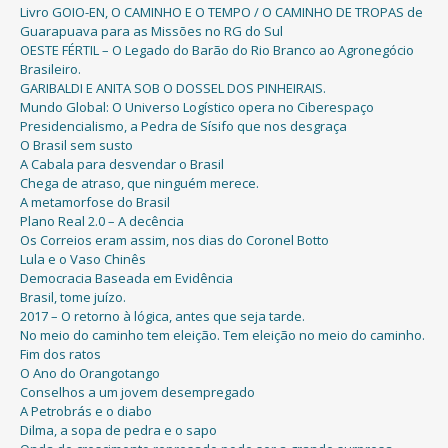
Livro GOIO-EN, O CAMINHO E O TEMPO / O CAMINHO DE TROPAS de
Guarapuava para as Missões no RG do Sul
OESTE FÉRTIL – O Legado do Barão do Rio Branco ao Agronegócio
Brasileiro.
GARIBALDI E ANITA SOB O DOSSEL DOS PINHEIRAIS.
Mundo Global: O Universo Logístico opera no Ciberespaço
Presidencialismo, a Pedra de Sísifo que nos desgraça
O Brasil sem susto
A Cabala para desvendar o Brasil
Chega de atraso, que ninguém merece.
A metamorfose do Brasil
Plano Real 2.0 – A decência
Os Correios eram assim, nos dias do Coronel Botto
Lula e o Vaso Chinês
Democracia Baseada em Evidência
Brasil, tome juízo.
2017 – O retorno à lógica, antes que seja tarde.
No meio do caminho tem eleição. Tem eleição no meio do caminho.
Fim dos ratos
O Ano do Orangotango
Conselhos a um jovem desempregado
A Petrobrás e o diabo
Dilma, a sopa de pedra e o sapo