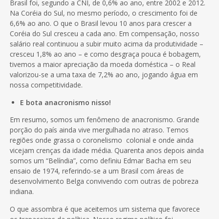
Brasil foi, segundo a CNI
,
de 0,6% ao ano, entre 2002 e 2012.
Na Coréia do Sul, no mesmo período, o crescimento foi de
6,6% ao ano. O que o Brasil levou 10 anos para crescer a
Coréia do Sul cresceu a cada ano. Em compensação, nosso
salário real continuou a subir muito acima da produtividade –
cresceu 1,8% ao ano – e como desgraça pouca é bobagem,
tivemos a maior apreciação da moeda doméstica – o Real
valorizou-se a uma taxa de 7,2% ao ano, jogando água em
nossa competitividade.
E bota anacronismo nisso!
Em resumo, somos um fenômeno de anacronismo. Grande
porção do país ainda vive mergulhada no atraso. Temos
regiões onde grassa o coronelismo colonial e onde ainda
vicejam crenças da idade média. Quarenta anos depois ainda
somos um “Belíndia”, como definiu Edmar Bacha em seu
ensaio de 1974, referindo-se a um Brasil com áreas de
desenvolvimento Belga convivendo com outras de pobreza
indiana.
O que assombra é que aceitemos um sistema que favorece