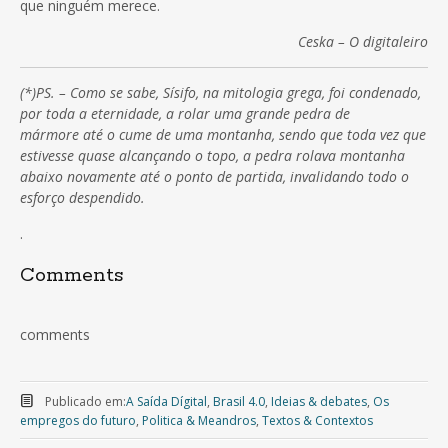
que ninguém merece.
Ceska – O digitaleiro
(*)PS. – Como se sabe,
Sísifo, na mitologia grega, foi condenado,
por toda a eternidade, a rolar uma grande pedra de
mármore até o cume de uma montanha, sendo que toda vez que
estivesse quase alcançando o topo, a pedra rolava montanha
abaixo novamente até o ponto de partida, invalidando todo o
esforço despendido.
.
Comments
comments
Publicado em:
A Saída Dígital
,
Brasil 4.0
,
Ideias & debates
,
Os
empregos do futuro
,
Politica & Meandros
,
Textos & Contextos