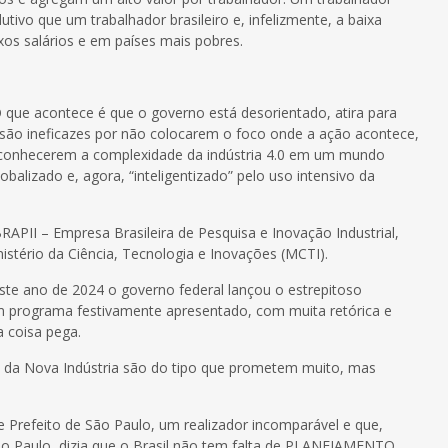
tivo que um trabalhador brasileiro e, infelizmente, a baixa
xos salários e em países mais pobres.
 que acontece é que o governo está desorientado, atira para
ão ineficazes por não colocarem o foco onde a ação acontece,
conhecerem a complexidade da indústria 4.0 em um mundo
balizado e, agora, “inteligentizado” pelo uso intensivo da
APII – Empresa Brasileira de Pesquisa e Inovação Industrial,
istério da Ciência, Tecnologia e Inovações (MCTI).
este ano de 2024 o governo federal lançou o estrepitoso
um programa festivamente apresentado, com muita retórica e
a coisa pega.
 da Nova Indústria são do tipo que prometem muito, mas
e Prefeito de São Paulo, um realizador incomparável e que,
São Paulo, dizia que o Brasil não tem falta de PLANEJAMENTO.