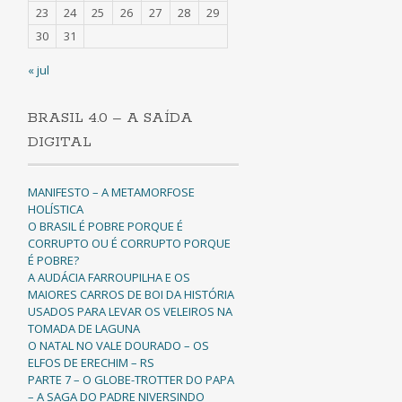
23
24
25
26
27
28
29
30
31
« jul
BRASIL 4.0 – A SAÍDA
DIGITAL
MANIFESTO – A METAMORFOSE
HOLÍSTICA
O BRASIL É POBRE PORQUE É
CORRUPTO OU É CORRUPTO PORQUE
É POBRE?
A AUDÁCIA FARROUPILHA E OS
MAIORES CARROS DE BOI DA HISTÓRIA
USADOS PARA LEVAR OS VELEIROS NA
TOMADA DE LAGUNA
O NATAL NO VALE DOURADO – OS
ELFOS DE ERECHIM – RS
PARTE 7 – O GLOBE-TROTTER DO PAPA
– A SAGA DO PADRE NIVERSINDO