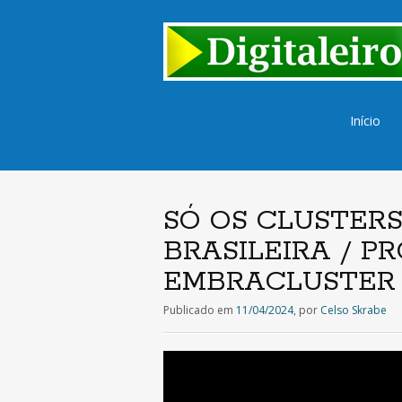
Saltar
Início
para
o
conteúd
SÓ OS CLUSTERS
BRASILEIRA / P
EMBRACLUSTER
Publicado em
11/04/2024
,
por
Celso Skrabe