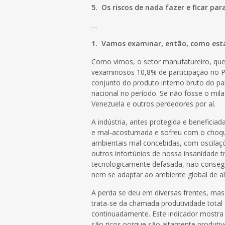
5.
Os riscos de nada fazer e ficar para
…
1.
Vamos examinar, então, como está a
Como vimos, o setor manufatureiro, que
vexaminosos 10,8% de participação no P
conjunto do produto interno bruto do pa
nacional no período. Se não fosse o mil
Venezuela e outros perdedores por aí.
A indústria, antes protegida e beneficiad
e mal-acostumada e sofreu com o choqu
ambientais mal concebidas, com oscilaçõ
outros infortúnios de nossa insanidade tr
tecnologicamente defasada, não conseg
nem se adaptar ao ambiente global de al
A perda se deu em diversas frentes, ma
trata-se da chamada produtividade total
continuadamente. Este indicador mostra
são ricos porque são altamente produtiv