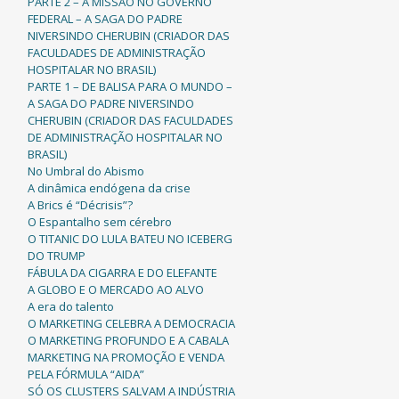
PARTE 2 – A MISSÃO NO GOVERNO
FEDERAL – A SAGA DO PADRE
NIVERSINDO CHERUBIN (CRIADOR DAS
FACULDADES DE ADMINISTRAÇÃO
HOSPITALAR NO BRASIL)
PARTE 1 – DE BALISA PARA O MUNDO –
A SAGA DO PADRE NIVERSINDO
CHERUBIN (CRIADOR DAS FACULDADES
DE ADMINISTRAÇÃO HOSPITALAR NO
BRASIL)
No Umbral do Abismo
A dinâmica endógena da crise
A Brics é “Décrisis”?
O Espantalho sem cérebro
O TITANIC DO LULA BATEU NO ICEBERG
DO TRUMP
FÁBULA DA CIGARRA E DO ELEFANTE
A GLOBO E O MERCADO AO ALVO
A era do talento
O MARKETING CELEBRA A DEMOCRACIA
O MARKETING PROFUNDO E A CABALA
MARKETING NA PROMOÇÃO E VENDA
PELA FÓRMULA “AIDA”
SÓ OS CLUSTERS SALVAM A INDÚSTRIA