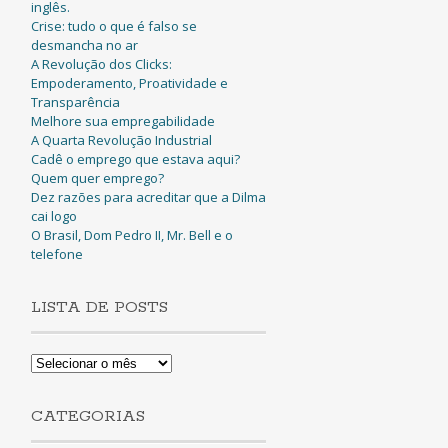
inglês.
Crise: tudo o que é falso se
desmancha no ar
A Revolução dos Clicks:
Empoderamento, Proatividade e
Transparência
Melhore sua empregabilidade
A Quarta Revolução Industrial
Cadê o emprego que estava aqui?
Quem quer emprego?
Dez razões para acreditar que a Dilma
cai logo
O Brasil, Dom Pedro II, Mr. Bell e o
telefone
LISTA DE POSTS
Lista
de
Posts
CATEGORIAS