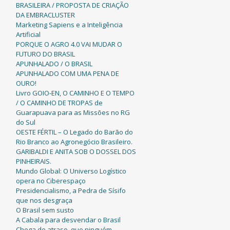
BRASILEIRA / PROPOSTA DE CRIAÇÃO
DA EMBRACLUSTER
Marketing Sapiens e a Inteligência
Artificial
PORQUE O AGRO 4.0 VAI MUDAR O
FUTURO DO BRASIL
APUNHALADO / O BRASIL
APUNHALADO COM UMA PENA DE
OURO!
Livro GOIO-EN, O CAMINHO E O TEMPO
/ O CAMINHO DE TROPAS de
Guarapuava para as Missões no RG
do Sul
OESTE FÉRTIL – O Legado do Barão do
Rio Branco ao Agronegócio Brasileiro.
GARIBALDI E ANITA SOB O DOSSEL DOS
PINHEIRAIS.
Mundo Global: O Universo Logístico
opera no Ciberespaço
Presidencialismo, a Pedra de Sísifo
que nos desgraça
O Brasil sem susto
A Cabala para desvendar o Brasil
Chega de atraso, que ninguém