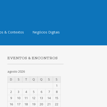
os & Contextos
Negócios Digitais
EVENTOS & ENCONTROS
agosto 2026
D
S
T
Q
Q
S
S
1
2
3
4
5
6
7
8
9
10
11
12
13
14
15
16
17
18
19
20
21
22