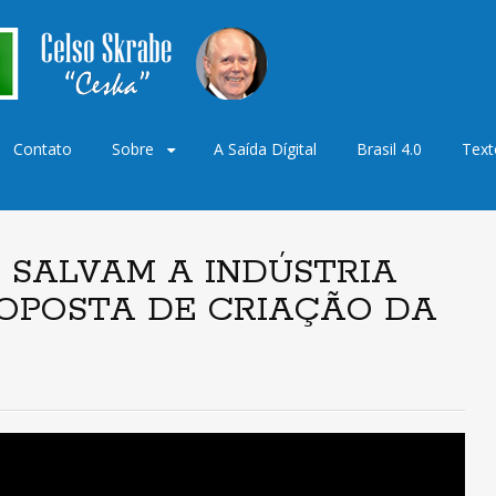
Contato
Sobre
A Saída Dígital
Brasil 4.0
Text
o
 SALVAM A INDÚSTRIA
ROPOSTA DE CRIAÇÃO DA