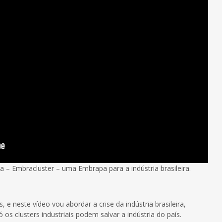
ira – Embracluster – uma Embrapa para a indústria brasileira.
e neste vídeo vou abordar a crise da indústria brasileira,
ó os clusters industriais podem salvar a indústria do país.