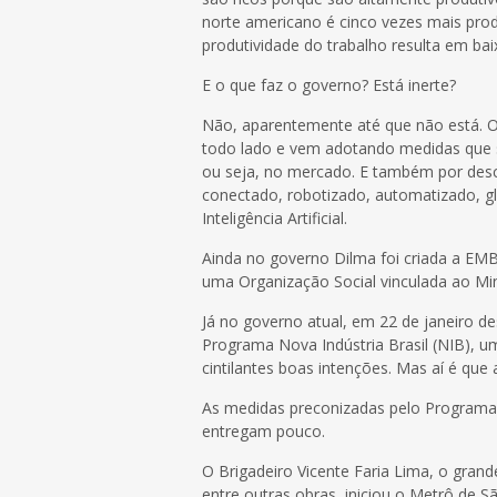
norte americano é cinco vezes mais produ
produtividade do trabalho resulta em bai
E o que faz o governo? Está inerte?
Não, aparentemente até que não está. O
todo lado e vem adotando medidas que s
ou seja, no mercado. E também por des
conectado, robotizado, automatizado, glo
Inteligência Artificial.
Ainda no governo Dilma foi criada a EMBR
uma Organização Social vinculada ao Min
Já no governo atual, em 22 de janeiro d
Programa Nova Indústria Brasil (NIB), 
cintilantes boas intenções. Mas aí é que 
As medidas preconizadas pelo Programa
entregam pouco.
O Brigadeiro Vicente Faria Lima, o grand
entre outras obras, iniciou o Metrô de 