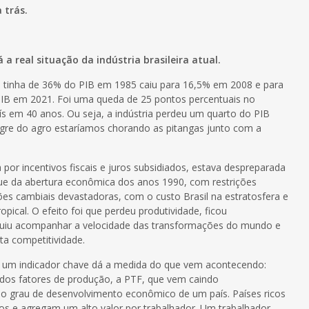
 trás.
 real situação da indústria brasileira atual.
 tinha de 36% do PIB em 1985 caiu para 16,5% em 2008 e para
IB em 2021. Foi uma queda de 25 pontos percentuais no
ís em 40 anos. Ou seja, a indústria perdeu um quarto do PIB
agre do agro estaríamos chorando as pitangas junto com a
a por incentivos fiscais e juros subsidiados, estava despreparada
e da abertura econômica dos anos 1990, com restrições
es cambiais devastadoras, com o custo Brasil na estratosfera e
opical. O efeito foi que perdeu produtividade, ficou
uiu acompanhar a velocidade das transformações do mundo e
ta competitividade.
s um indicador chave dá a medida do que vem acontecendo:
 dos fatores de produção, a PTF, que vem caindo
 o grau de desenvolvimento econômico de um país. Países ricos
os e agregam um alto valor por trabalhador. Um trabalhador