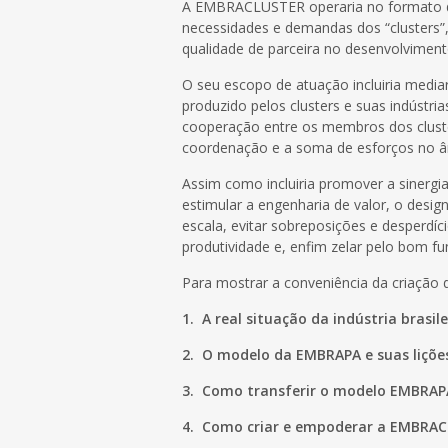
A EMBRACLUSTER operaria no formato d
necessidades e demandas dos “clusters”,
qualidade de parceira no desenvolviment
O seu escopo de atuação incluiria medi
produzido pelos clusters e suas indústri
cooperação entre os membros dos cluster
coordenação e a soma de esforços no â
Assim como incluiria promover a sinergi
estimular a engenharia de valor, o desig
escala, evitar sobreposições e desperdíc
produtividade e, enfim zelar pelo bom f
Para mostrar a conveniência da criação
1.
A real situação da indústria brasile
2.
O modelo da EMBRAPA e suas lições 
3.
Como transferir o modelo EMBRAPA
4.
Como criar e empoderar a EMBRAC