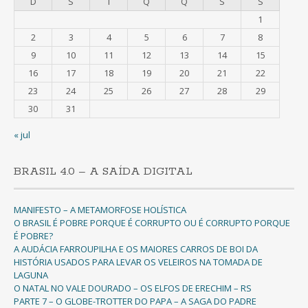
D
S
T
Q
Q
S
S
1
2
3
4
5
6
7
8
9
10
11
12
13
14
15
16
17
18
19
20
21
22
23
24
25
26
27
28
29
30
31
« jul
BRASIL 4.0 – A SAÍDA DIGITAL
MANIFESTO – A METAMORFOSE HOLÍSTICA
O BRASIL É POBRE PORQUE É CORRUPTO OU É CORRUPTO PORQUE
É POBRE?
A AUDÁCIA FARROUPILHA E OS MAIORES CARROS DE BOI DA
HISTÓRIA USADOS PARA LEVAR OS VELEIROS NA TOMADA DE
LAGUNA
O NATAL NO VALE DOURADO – OS ELFOS DE ERECHIM – RS
PARTE 7 – O GLOBE-TROTTER DO PAPA – A SAGA DO PADRE