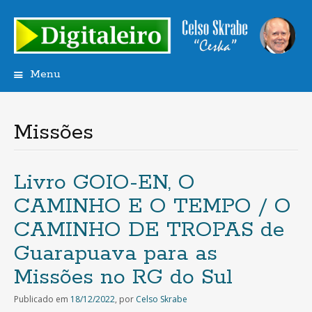
Menu
Saltar
para
o
Missões
conteúdo
Livro GOIO-EN, O
CAMINHO E O TEMPO / O
CAMINHO DE TROPAS de
Guarapuava para as
Missões no RG do Sul
Publicado em
18/12/2022
,
por
Celso Skrabe