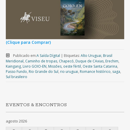
(Clique para Comprar)
Publicado em:
A Saída Dígital
|
Etiquetas:
Alto Uruguai
,
Brasil
Meridional
,
Caminho de tropas
,
Chapecó
,
Duque de CAxias
,
Erechim
,
Kaingang
,
Livro GOIO-EN
,
Missões
,
oeste fértil
,
Oeste Santa Catarina
,
Passo Fundo
,
Rio Grande do Sul
,
rio uruguai
,
Romance histórico
,
saga
,
Sul brasileiro
EVENTOS & ENCONTROS
agosto 2026