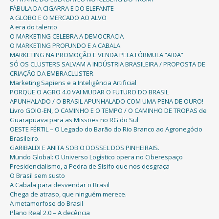
FÁBULA DA CIGARRA E DO ELEFANTE
A GLOBO E O MERCADO AO ALVO
A era do talento
O MARKETING CELEBRA A DEMOCRACIA
O MARKETING PROFUNDO E A CABALA
MARKETING NA PROMOÇÃO E VENDA PELA FÓRMULA “AIDA”
SÓ OS CLUSTERS SALVAM A INDÚSTRIA BRASILEIRA / PROPOSTA DE
CRIAÇÃO DA EMBRACLUSTER
Marketing Sapiens e a Inteligência Artificial
PORQUE O AGRO 4.0 VAI MUDAR O FUTURO DO BRASIL
APUNHALADO / O BRASIL APUNHALADO COM UMA PENA DE OURO!
Livro GOIO-EN, O CAMINHO E O TEMPO / O CAMINHO DE TROPAS de
Guarapuava para as Missões no RG do Sul
OESTE FÉRTIL – O Legado do Barão do Rio Branco ao Agronegócio
Brasileiro.
GARIBALDI E ANITA SOB O DOSSEL DOS PINHEIRAIS.
Mundo Global: O Universo Logístico opera no Ciberespaço
Presidencialismo, a Pedra de Sísifo que nos desgraça
O Brasil sem susto
A Cabala para desvendar o Brasil
Chega de atraso, que ninguém merece.
A metamorfose do Brasil
Plano Real 2.0 – A decência