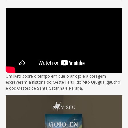
Um livro sobre o tempo em que o arrojo e a coragem
escreveram a história do Oeste Fértil, do Alto Uruguai gaúcho
e dos Oestes de Santa Catarina e Paraná.