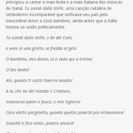
principiou a cantar a mais linda e a mais italiana das músicas
de Natal,
Tu scendi dalle stelle
, uma canção natalina de
simbolismo incomparável que unificava seu país pelo
inexcedível amor a
Gesù bambino
, ainda antes que a Itália
tivesse se unido politicamente:
Tu scendi dalle stelle, o Re del Cielo,
e vieni in una grotta, al freddo al gelo.
O bambino, mio divino, io ti vedo qui a tremar.
O Dio beato!
Ahi, quanto ti costò l’avermi amato!
A te, che sei del mondo il Creatore,
mancaron panni e fuoco, o mio Signore!
Caro eletto pargoletto, quanto questa povertà più m’innamora!
Giacché ti fece amor, povero ancora!