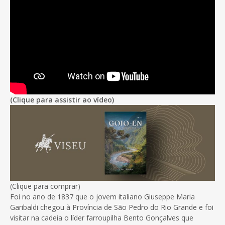
(Clique para assistir ao vídeo)
(Clique para comprar)
Foi no ano de 1837 que o jovem italiano Giuseppe Maria
Garibaldi chegou à Província de São Pedro do Rio Grande e foi
visitar na cadeia o líder farroupilha Bento Gonçalves que