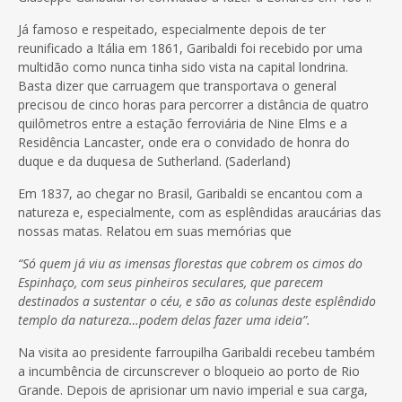
Já famoso e respeitado, especialmente depois de ter
reunificado a Itália em 1861, Garibaldi foi recebido por uma
multidão como nunca tinha sido vista na capital londrina.
Basta dizer que carruagem que transportava o general
precisou de cinco horas para percorrer a distância de quatro
quilômetros entre a estação ferroviária de Nine Elms e a
Residência Lancaster, onde era o convidado de honra do
duque e da duquesa de Sutherland. (Saderland)
Em 1837, ao chegar no Brasil, Garibaldi se encantou com a
natureza e, especialmente, com as esplêndidas araucárias das
nossas matas. Relatou em suas memórias que
“Só quem já viu as imensas florestas que cobrem os cimos do
Espinhaço, com seus pinheiros seculares, que parecem
destinados a sustentar o céu, e são as colunas deste esplêndido
templo da natureza…podem delas fazer uma ideia”.
Na visita ao presidente farroupilha Garibaldi recebeu também
a incumbência de circunscrever o bloqueio ao porto de Rio
Grande. Depois de aprisionar um navio imperial e sua carga,