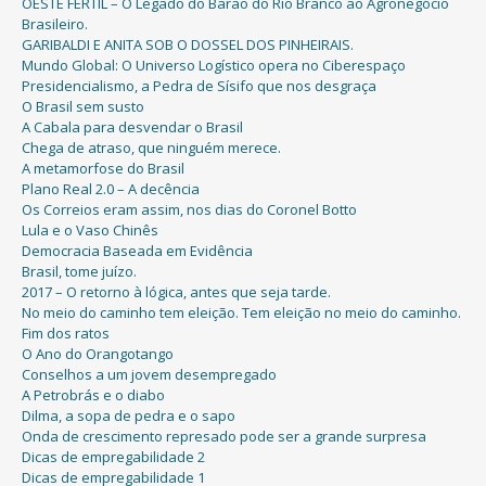
OESTE FÉRTIL – O Legado do Barão do Rio Branco ao Agronegócio
Brasileiro.
GARIBALDI E ANITA SOB O DOSSEL DOS PINHEIRAIS.
Mundo Global: O Universo Logístico opera no Ciberespaço
Presidencialismo, a Pedra de Sísifo que nos desgraça
O Brasil sem susto
A Cabala para desvendar o Brasil
Chega de atraso, que ninguém merece.
A metamorfose do Brasil
Plano Real 2.0 – A decência
Os Correios eram assim, nos dias do Coronel Botto
Lula e o Vaso Chinês
Democracia Baseada em Evidência
Brasil, tome juízo.
2017 – O retorno à lógica, antes que seja tarde.
No meio do caminho tem eleição. Tem eleição no meio do caminho.
Fim dos ratos
O Ano do Orangotango
Conselhos a um jovem desempregado
A Petrobrás e o diabo
Dilma, a sopa de pedra e o sapo
Onda de crescimento represado pode ser a grande surpresa
Dicas de empregabilidade 2
Dicas de empregabilidade 1