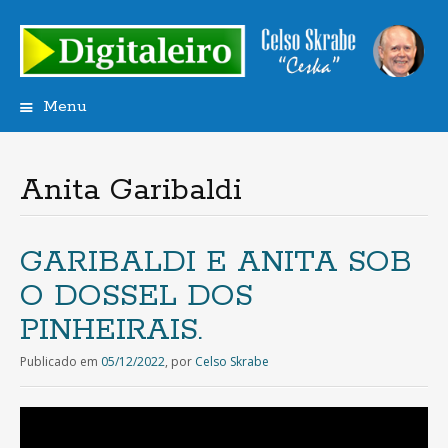
Menu
Saltar
para
o
Anita Garibaldi
conteúdo
GARIBALDI E ANITA SOB
O DOSSEL DOS
PINHEIRAIS.
Publicado em
05/12/2022
,
por
Celso Skrabe