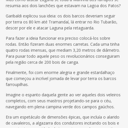
resumia aos dois lanchões que estavam na Lagoa dos Patos?
Garibaldi explicou sua ideia: os dois barcos deveriam seguir
por terra os 80 km até Tramandaí, lá entrar no Rio Tubarão,
descer por ele e atacar Laguna pela retaguarda.
Para fazer a ideia funcionar era preciso colocá-los sobre
rodas. Então fizeram duas enormes carretas. Cada uma tinha
quatro rodas imensas, que mediam 3,20 metros de diâmetro.
Para puxar todo aquele peso os revolucionários conseguiram
pela região cerca de 200 bois de canga.
Finalmente, foi com enorme alegria e grande estardalhaço
que começou a incrível jornada de levar por terra os barcos
farroupilhas.
Imagine o espanto daquela gente ao ver aqueles dois veleiros
completos, com seus mastros projetando-se para o céu,
navegando em plena campina verde dos campos gaúchos.
Era um espetáculo de dimensões épicas, que incluía o alarido
de cavaleiros, a algazarra dos condutores incitando os bois e