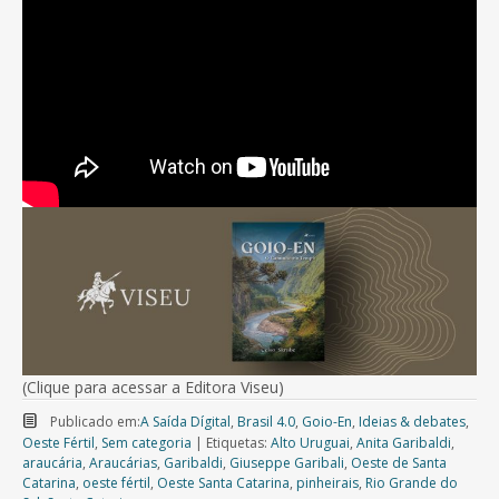
(Clique para acessar a Editora Viseu)
Publicado em:
A Saída Dígital
,
Brasil 4.0
,
Goio-En
,
Ideias & debates
,
Oeste Fértil
,
Sem categoria
|
Etiquetas:
Alto Uruguai
,
Anita Garibaldi
,
araucária
,
Araucárias
,
Garibaldi
,
Giuseppe Garibali
,
Oeste de Santa
Catarina
,
oeste fértil
,
Oeste Santa Catarina
,
pinheirais
,
Rio Grande do