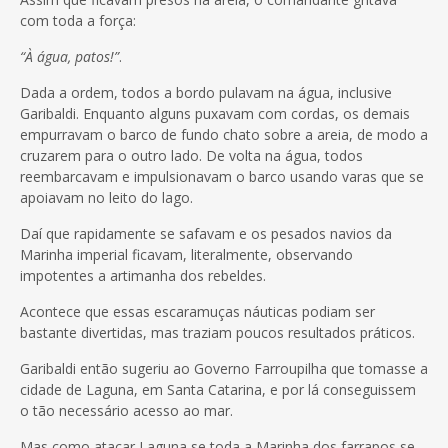
com toda a força:
“À água, patos!”
.
Dada a ordem, todos a bordo pulavam na água, inclusive
Garibaldi. Enquanto alguns puxavam com cordas, os demais
empurravam o barco de fundo chato sobre a areia, de modo a
cruzarem para o outro lado. De volta na água, todos
reembarcavam e impulsionavam o barco usando varas que se
apoiavam no leito do lago.
Daí que rapidamente se safavam e os pesados navios da
Marinha imperial ficavam, literalmente, observando
impotentes a artimanha dos rebeldes.
Acontece que essas escaramuças náuticas podiam ser
bastante divertidas, mas traziam poucos resultados práticos.
Garibaldi então sugeriu ao Governo Farroupilha que tomasse a
cidade de Laguna, em Santa Catarina, e por lá conseguissem
o tão necessário acesso ao mar.
Mas como atacar Laguna se toda a Marinha dos farrapos se