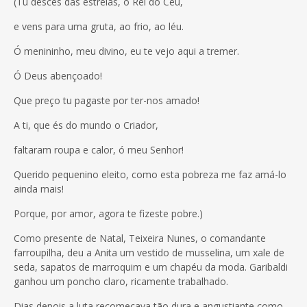
(Tu desces das estrelas, ó Rei do Céu,
e vens para uma gruta, ao frio, ao léu.
Ó menininho, meu divino, eu te vejo aqui a tremer.
Ó Deus abençoado!
Que preço tu pagaste por ter-nos amado!
A ti, que és do mundo o Criador,
faltaram roupa e calor, ó meu Senhor!
Querido pequenino eleito, como esta pobreza me faz amá-lo
ainda mais!
Porque, por amor, agora te fizeste pobre.)
Como presente de Natal, Teixeira Nunes, o comandante
farroupilha, deu a Anita um vestido de musselina, um xale de
seda, sapatos de marroquim e um chapéu da moda. Garibaldi
ganhou um poncho claro, ricamente trabalhado.
Dias depois a luta recomeçava tão dura e angustiante como