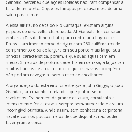
Garibaldi percebeu que ações isoladas não iram compensar a
falta de um porto. O que os farrapos precisavam era de uma
saída para o mar.
A essa altura, no delta do Rio Camaquã, existiam alguns
galpões de uma velha charqueada. Ali Garibaldi fez construir
embarcações de fundo chato para controlar a Lagoa dos
Patos – um imenso corpo de água com 260 quilômetros de
comprimento e 60 de largura em seu ponto mais largo. Sua
principal característica, porém, é que suas águas têm em
média, 3 metros de profundidade. E além de rasa, a lagoa tem
muitos bancos de areia, de modo que os navios do império
não podiam navegar ali sem o risco de encalharem.
A organização do estaleiro foi entregue a John Griggs, o João
Grandão, um marinheiro irlandês que juntou-se aos
revoltosos. Era homem de grande estatura, corpulento e
imensamente forte, estava sempre bem-humorado e era um
incorrigível otimista. Ainda assim, sem conhecer a carpintaria
naval e com os poucos meios de que dispunha, não podia
fazer grande coisa.