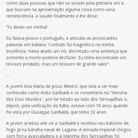
como duas pessoas que não se vissem pela primeira vez e
que buscam na aproximação alguma coisa como uma
reminiscência. A saudei finalmente e lhe disse:
‘Tu deves ser minha!’.
Eu falava pouco o português, e articulei as provocantes
palavras em italiano. Contudo fui magnético na minha
insolência. Havia atado um nó, decretado uma sentença que
somente a morte poderia desfazer. Eu tinha encontrado um
tesouro proibido, mas um tesouro de grande valor”.
…
A jovem Ana Maria de Jesus Ribeiro, que viria a ser mais
conhecida como Anita Garibaldi e se converteria na “Heroína
dos Dois Mundos”, por ter lutado ao lado dos farroupilhas e,
depois, pela unificação da Itália, estava com 18 anos quando
foi vista por Giuseppe Garibaldi, que tinha 32 anos.
A jovem aceitou unir-se a Garibaldi e recebeu seu batismo de
fogo já na batalha naval de Laguna. A armada imperial chegou
com força avassaladora e a Marinha dos farroupilhas foi