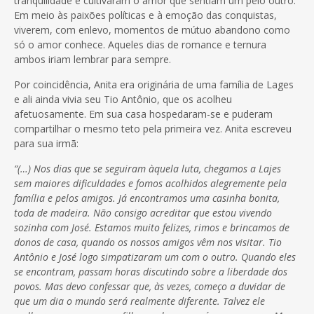
tranquilidade e cultivaram o amor que sentiam um pelo outro.
Em meio às paixões políticas e à emoção das conquistas,
viverem, com enlevo, momentos de mútuo abandono como
só o amor conhece. Aqueles dias de romance e ternura
ambos iriam lembrar para sempre.
Por coincidência, Anita era originária de uma família de Lages
e ali ainda vivia seu Tio Antônio, que os acolheu
afetuosamente. Em sua casa hospedaram-se e puderam
compartilhar o mesmo teto pela primeira vez. Anita escreveu
para sua irmã:
“(…) Nos dias que se seguiram àquela luta, chegamos a Lajes
sem maiores dificuldades e fomos acolhidos alegremente pela
família e pelos amigos. Já encontramos uma casinha bonita,
toda de madeira. Não consigo acreditar que estou vivendo
sozinha com José. Estamos muito felizes, rimos e brincamos de
donos de casa, quando os nossos amigos vêm nos visitar. Tio
Antônio e José logo simpatizaram um com o outro. Quando eles
se encontram, passam horas discutindo sobre a liberdade dos
povos. Mas devo confessar que, às vezes, começo a duvidar de
que um dia o mundo será realmente diferente. Talvez ele