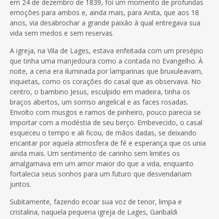
em 24 de dezembro de 1839, foi um momento de profundas
emoções para ambos e, ainda mais, para Anita, que aos 18
anos, via desabrochar a grande paixão à qual entregava sua
vida sem medos e sem reservas.
A igreja, na Vila de Lages, estava enfeitada com um presépio
que tinha uma manjedoura como a contada no Evangelho. À
noite, a cena era iluminada por lamparinas que bruxuleavam,
inquietas, como os corações do casal que as observava. No
centro, o bambino Jesus, esculpido em madeira, tinha os
braços abertos, um sorriso angelical e as faces rosadas.
Envolto com musgos e ramos de pinheiro, pouco parecia se
importar com a modéstia de seu berço. Embevecido, o casal
esqueceu o tempo e ali ficou, de mãos dadas, se deixando
encantar por aquela atmosfera de fé e esperança que os unia
ainda mais. Um sentimento de carinho sem limites os
amalgamava em um amor maior do que a vida, enquanto
fortalecia seus sonhos para um futuro que desvendariam
juntos.
Subitamente, fazendo ecoar sua voz de tenor, limpa e
cristalina, naquela pequena igreja de Lages, Garibaldi