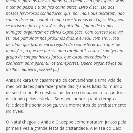
melhore para os nossos filhos, pelo menos é o que espero. Mas
o tempo passa e tudo fica como antes. Evito dizer isso aos
nossos fervorosos sonhadores, que, por mais que discutam, não
sabem dizer por quanto tempo resistiremos em Lajes. Ninguém
se arrisca a fazer previsões. As patrulhas falam de tropas
inimigas, organizam-se várias expedições. Com certeza José vai
ter que patrulhar nos próximos dias, e eu vou com ele. Ficou
decidido que ficarei encarregada de reabastecer as tropas de
munições, o que me parece uma tarefa útil. Levarei comigo um
grupo de companheiros fortes, que estou aprendendo a
conhecer, para garantir os transportes. Quero organizá-los da
melhor maneira possível (…).
Anita deixara um casamento de conveniência e uma vida de
mediocridades para fazer parte das grandes lutas do mundo
de seu tempo. E o destino lhe dera o companheiro a que fora
destinado pelas estrelas. Sem pensar por quanto tempo a
felicidade lhe seria pródiga, vivia momentos de arrebatamento
indizíveis.
O Natal chegou e Anita e Giuseppe comemoraram juntos pela
primeira vez a grande festa da cristandade. A Missa do Galo,