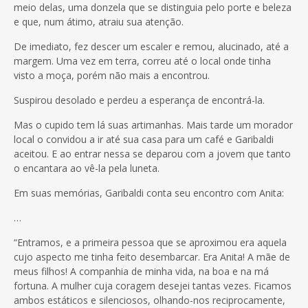
meio delas, uma donzela que se distinguia pelo porte e beleza
e que, num átimo, atraiu sua atenção.
De imediato, fez descer um escaler e remou, alucinado, até a
margem. Uma vez em terra, correu até o local onde tinha
visto a moça, porém não mais a encontrou.
Suspirou desolado e perdeu a esperança de encontrá-la.
Mas o cupido tem lá suas artimanhas. Mais tarde um morador
local o convidou a ir até sua casa para um café e Garibaldi
aceitou. E ao entrar nessa se deparou com a jovem que tanto
o encantara ao vê-la pela luneta.
Em suas memórias, Garibaldi conta seu encontro com Anita:
…
“Entramos, e a primeira pessoa que se aproximou era aquela
cujo aspecto me tinha feito desembarcar. Era Anita! A mãe de
meus filhos! A companhia de minha vida, na boa e na má
fortuna. A mulher cuja coragem desejei tantas vezes. Ficamos
ambos estáticos e silenciosos, olhando-nos reciprocamente,