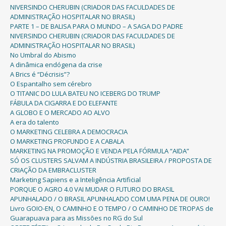
NIVERSINDO CHERUBIN (CRIADOR DAS FACULDADES DE
ADMINISTRAÇÃO HOSPITALAR NO BRASIL)
PARTE 1 – DE BALISA PARA O MUNDO – A SAGA DO PADRE
NIVERSINDO CHERUBIN (CRIADOR DAS FACULDADES DE
ADMINISTRAÇÃO HOSPITALAR NO BRASIL)
No Umbral do Abismo
A dinâmica endógena da crise
A Brics é “Décrisis”?
O Espantalho sem cérebro
O TITANIC DO LULA BATEU NO ICEBERG DO TRUMP
FÁBULA DA CIGARRA E DO ELEFANTE
A GLOBO E O MERCADO AO ALVO
A era do talento
O MARKETING CELEBRA A DEMOCRACIA
O MARKETING PROFUNDO E A CABALA
MARKETING NA PROMOÇÃO E VENDA PELA FÓRMULA “AIDA”
SÓ OS CLUSTERS SALVAM A INDÚSTRIA BRASILEIRA / PROPOSTA DE
CRIAÇÃO DA EMBRACLUSTER
Marketing Sapiens e a Inteligência Artificial
PORQUE O AGRO 4.0 VAI MUDAR O FUTURO DO BRASIL
APUNHALADO / O BRASIL APUNHALADO COM UMA PENA DE OURO!
Livro GOIO-EN, O CAMINHO E O TEMPO / O CAMINHO DE TROPAS de
Guarapuava para as Missões no RG do Sul