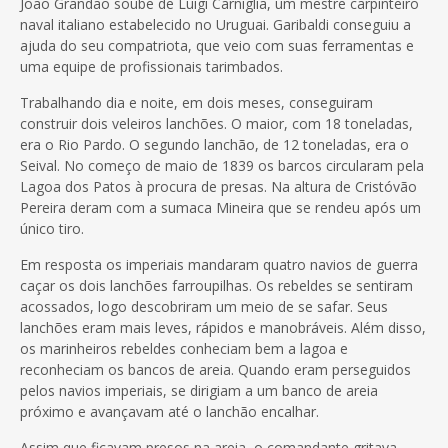
João Grandão soube de Luigi Carniglia, um mestre carpinteiro
naval italiano estabelecido no Uruguai. Garibaldi conseguiu a
ajuda do seu compatriota, que veio com suas ferramentas e
uma equipe de profissionais tarimbados.
Trabalhando dia e noite, em dois meses, conseguiram
construir dois veleiros lanchões. O maior, com 18 toneladas,
era o Rio Pardo. O segundo lanchão, de 12 toneladas, era o
Seival. No começo de maio de 1839 os barcos circularam pela
Lagoa dos Patos à procura de presas. Na altura de Cristóvão
Pereira deram com a sumaca Mineira que se rendeu após um
único tiro.
Em resposta os imperiais mandaram quatro navios de guerra
caçar os dois lanchões farroupilhas. Os rebeldes se sentiram
acossados, logo descobriram um meio de se safar. Seus
lanchões eram mais leves, rápidos e manobráveis. Além disso,
os marinheiros rebeldes conheciam bem a lagoa e
reconheciam os bancos de areia. Quando eram perseguidos
pelos navios imperiais, se dirigiam a um banco de areia
próximo e avançavam até o lanchão encalhar.
Assim que ficavam presos na areia, o comandante gritava